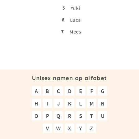
5
Yuki
6
Luca
7
Mees
Unisex namen op alfabet
A
B
C
D
E
F
G
H
I
J
K
L
M
N
O
P
Q
R
S
T
U
V
W
X
Y
Z