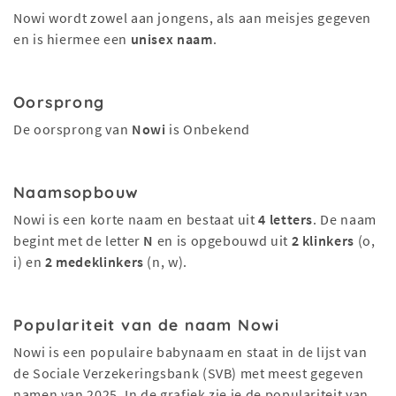
Nowi wordt zowel aan jongens, als aan meisjes gegeven
en is hiermee een
unisex naam
.
Oorsprong
De oorsprong van
Nowi
is Onbekend
Naamsopbouw
Nowi is een korte naam en bestaat uit
4 letters
. De naam
begint met de letter
N
en is opgebouwd uit
2 klinkers
(o,
i) en
2 medeklinkers
(n, w).
Populariteit van de naam Nowi
Nowi is een populaire babynaam en staat in de lijst van
de Sociale Verzekeringsbank (SVB) met meest gegeven
namen van 2025. In de grafiek zie je de populariteit van