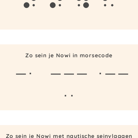
n
o
w
i
Zo sein je Nowi in morsecode
— ·
— — —
· — —
· ·
Zo sein je Nowi met nautische seinvlaggen