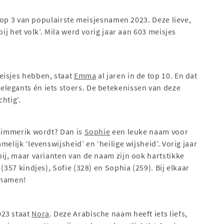
 top 3 van populairste meisjesnamen 2023. Deze lieve,
bij het volk’. Mila werd vorig jaar aan 603 meisjes
eisjes hebben, staat
Emma
al jaren in de top 10. En dat
legants én iets stoers. De betekenissen van deze
htig’.
slimmerik wordt? Dan is
Sophie
een leuke naam voor
elijk ‘levenswijsheid’ en ‘heilige wijsheid’. Vorig jaar
bij, maar varianten van de naam zijn ook hartstikke
(357 kindjes), Sofie (328) en Sophia (259). Bij elkaar
snamen!
023 staat
Nora
. Deze Arabische naam heeft iets liefs,