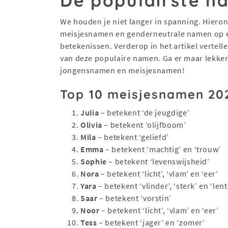
De populairste n
We houden je niet langer in spanning. Hier
meisjesnamen en genderneutrale namen op een
betekenissen. Verderop in het artikel vertel
van deze populaire namen. Ga er maar lekker 
jongensnamen en meisjesnamen!
Top 10 meisjesnamen 20
Julia
– betekent ‘de jeugdige’
Olivia
– betekent ‘olijfboom’
Mila
– betekent ‘geliefd’
Emma
– betekent ‘machtig’ en ‘trouw’
Sophie
– betekent ‘levenswijsheid’
Nora
– betekent ‘licht’, ‘vlam’ en ‘eer’
Yara
– betekent ‘vlinder’, ‘sterk’ en ‘lent
Saar
– betekent ‘vorstin’
Noor
– betekent ‘licht’, ‘vlam’ en ‘eer’
Tess
– betekent ‘jager’ en ‘zomer’