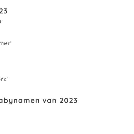
23
t’
ermer’
end’
babynamen van 2023