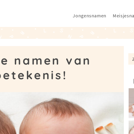
Jongensnamen
Meisjesn
te namen van
betekenis!