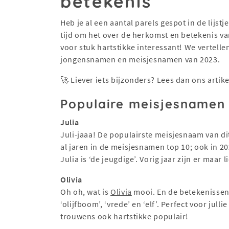
betekenis
Heb je al een aantal parels gespot in de lijs
tijd om het over de herkomst en betekenis v
voor stuk hartstikke interessant! We vertellen
jongensnamen en meisjesnamen van 2023.
🚀 Liever iets bijzonders? Lees dan ons artik
Populaire meisjesnamen
Julia
Juli-jaaa! De populairste meisjesnaam van d
al jaren in de meisjesnamen top 10; ook in 2
Julia is ‘de jeugdige’. Vorig jaar zijn er maar 
Olivia
Oh oh, wat is
Olivia
mooi. En de betekenissen 
‘olijfboom’, ‘vrede’ en ‘elf’. Perfect voor julli
trouwens ook hartstikke populair!