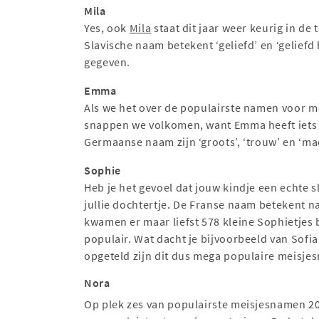
Mila
Yes, ook
Mila
staat dit jaar weer keurig in de
Slavische naam betekent ‘geliefd’ en ‘geliefd 
gegeven.
Emma
Als we het over de populairste namen voor m
snappen we volkomen, want Emma heeft iets e
Germaanse naam zijn ‘groots’, ‘trouw’ en ‘mac
Sophie
Heb je het gevoel dat jouw kindje een echte 
jullie dochtertje. De Franse naam betekent nam
kwamen er maar liefst 578 kleine Sophietjes 
populair. Wat dacht je bijvoorbeeld van Sofia 
opgeteld zijn dit dus mega populaire meisje
Nora
Op plek zes van populairste meisjesnamen 2