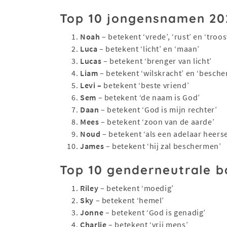
Top 10 jongensnamen 20
Noah
– betekent ‘vrede’, ‘rust’ en ‘troos
Luca
– betekent ‘licht’ en ‘maan’
Lucas
– betekent ‘brenger van licht’
Liam
– betekent ‘wilskracht’ en ‘besch
Levi –
betekent ‘beste vriend’
Sem
– betekent ‘de naam is God’
Daan
– betekent ‘God is mijn rechter’
Mees
– betekent ‘zoon van de aarde’
Noud
– betekent ‘als een adelaar heers
James
– betekent ‘hij zal beschermen’
Top 10 genderneutrale 
Riley
– betekent ‘moedig’
Sky
– betekent ‘hemel’
Jonne
– betekent ‘God is genadig’
Charlie
– betekent ‘vrij mens’