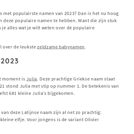
tjes met populairste namen van 2023? Dan is het nu hoog
an deze populaire namen te hebben. Want die zijn stuk
 je alles wat je wilt weten over de populaire
el over de leukste
zeldzame babynamen
.
 2023
it moment is
Julia
. Deze prachtige Griekse naam staat
021 stond Julia met stip op nummer 1. De betekenis van
liefst 681 kleine Julia’s bijgekomen.
van deze Latijnse naam zijn al net zo prachtig:
e kleine elfje. Voor jongens is de variant Olivier