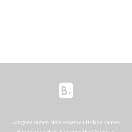
Jongensnamen
Meisjesnamen
Unisex namen
Babynamen Blog
Samenwerken
Sitemap