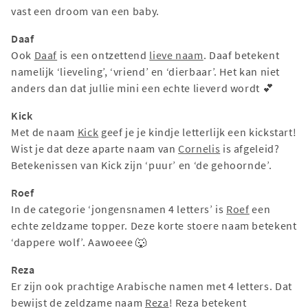
vast een droom van een baby.
Daaf
Ook
Daaf
is een ontzettend
lieve naam
. Daaf betekent
namelijk ‘lieveling’, ‘vriend’ en ‘dierbaar’. Het kan niet
anders dan dat jullie mini een echte lieverd wordt 💕
Kick
Met de naam
Kick
geef je je kindje letterlijk een kickstart!
Wist je dat deze aparte naam van
Cornelis
is afgeleid?
Betekenissen van Kick zijn ‘puur’ en ‘de gehoornde’.
Roef
In de categorie ‘jongensnamen 4 letters’ is
Roef
een
echte zeldzame topper. Deze korte stoere naam betekent
‘dappere wolf’. Aawoeee 🐺
Reza
Er zijn ook prachtige Arabische namen met 4 letters. Dat
bewijst de zeldzame naam
Reza
! Reza betekent