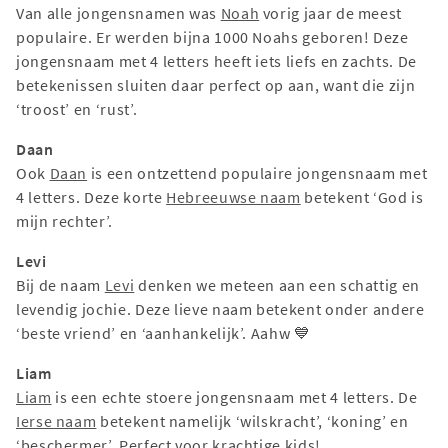
Van alle jongensnamen was
Noah
vorig jaar de meest
populaire. Er werden bijna 1000 Noahs geboren! Deze
jongensnaam met 4 letters heeft iets liefs en zachts. De
betekenissen sluiten daar perfect op aan, want die zijn
‘troost’ en ‘rust’.
Daan
Ook
Daan
is een ontzettend populaire jongensnaam met
4 letters. Deze korte
Hebreeuwse naam
betekent ‘God is
mijn rechter’.
Levi
Bij de naam
Levi
denken we meteen aan een schattig en
levendig jochie. Deze lieve naam betekent onder andere
‘beste vriend’ en ‘aanhankelijk’. Aahw 💙
Liam
Liam
is een echte stoere jongensnaam met 4 letters. De
Ierse naam
betekent namelijk ‘wilskracht’, ‘koning’ en
‘beschermer’. Perfect voor krachtige kids!