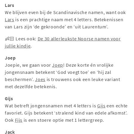
Lars
We blijven even bij de Scandinavische namen, want ook
Lars
is een prachtige naam met 4 letters. Betekenissen
van Lars zijn ‘de gekroonde’ en ‘uit Laurentum’.
👶🏻 Lees ook:
De 30 allerleukste Noorse namen voor
jullie kindje
.
Joep
Joepie, we gaan voor
Joep
! Deze korte én vrolijke
jongensnaam betekent ‘God voegt toe’ en ‘hij zal
beschermen’.
Joes
is trouwens ook een leuke variant
met dezelfde betekenis.
Gijs
Wat betreft jongensnamen met 4 letters is
Gijs
een echte
favoriet. Gijs betekent ‘stralend kind van edele afkomst’.
Ook
Fijs
is een stoere optie met 1 lettergreep.
Jack