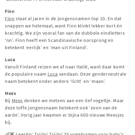
Finn
Finn
staat al jaren in de jongensnamen top 10. En dat
snappen we helemaal, want Finn klinkt lekker kort én
krachtig. We zijn vooral fan van de dubbele eindletters
‘nn’. Finn heeft een Scandinavische oorsprong en
betekent ‘eerlijk’ en ‘man uit Finland’.
Luca
Vanuit Finland reizen we af naar Italië, want daar komt
de populaire naam
Luca
vandaan. Deze genderneutrale
naam betekent onder andere ‘licht’ en ‘maan’.
Mees
Bij
Mees
denken we meteen aan een lief vogeltje. Maar
deze toffe jongensnaam betekent ook ‘zoon van de
aarde’. Vorig jaar kwamen er bijna 600 nieuwe Meesjes
bij.
👶🏽 Leestip:
Tsjilp! Tsjilp! 35 vogelnamen voor baby’s
.