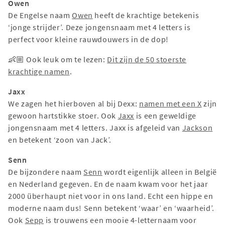
Owen
De Engelse naam
Owen
heeft de krachtige betekenis
‘jonge strijder’. Deze jongensnaam met 4 letters is
perfect voor kleine rauwdouwers in de dop!
👶🏼 Ook leuk om te lezen:
Dit zijn de 50 stoerste
krachtige namen
.
Jaxx
We zagen het hierboven al bij Dexx:
namen met een X
zijn
gewoon hartstikke stoer. Ook
Jaxx
is een geweldige
jongensnaam met 4 letters. Jaxx is afgeleid van
Jackson
en betekent ‘zoon van Jack’.
Senn
De bijzondere naam
Senn
wordt eigenlijk alleen in België
en Nederland gegeven. En de naam kwam voor het jaar
2000 überhaupt niet voor in ons land. Echt een hippe en
moderne naam dus! Senn betekent ‘waar’ en ‘waarheid’.
Ook
Sepp
is trouwens een mooie 4-letternaam voor