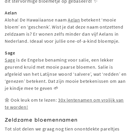
dit stervormige bloemetje op gebaseerd! ✨
Aelan
Aloha! De Hawaiiaanse naam
Aelan
betekent ‘mooie
bloem’ en ‘geschenk’. Wist je dat deze naam ontzettend
zeldzaam is? Er wonen zelfs minder dan vijf Aelans in
Nederland. Ideaal voor jullie one-of-a-kind bloempje.
Sage
Sage
is de Engelse benaming voor salie, een lekker
geurend kruid met mooie paarse bloemen. Salie is
afgeleid van het Latijnse woord ‘salvere’, wat ‘redden’ en
‘genezen’ betekent. Dat zijn mooie betekenissen om aan
je kindje mee te geven 🌱
🌼 Ook leuk om te lezen:
30x lentenamen om vrolijk van
te worden!
Zeldzame bloemennamen
Tot slot delen we graag nog tien onontdekte pareltjes