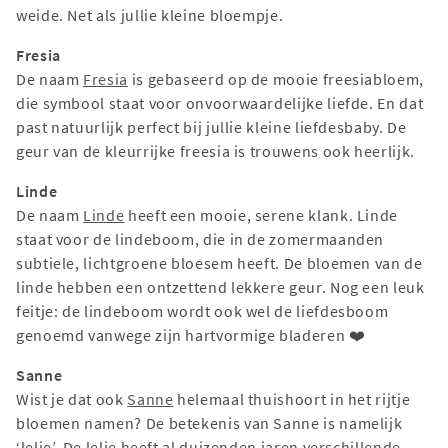
weide. Net als jullie kleine bloempje.
Fresia
De naam
Fresia
is gebaseerd op de mooie freesiabloem,
die symbool staat voor onvoorwaardelijke liefde. En dat
past natuurlijk perfect bij jullie kleine liefdesbaby. De
geur van de kleurrijke freesia is trouwens ook heerlijk.
Linde
De naam
Linde
heeft een mooie, serene klank. Linde
staat voor de lindeboom, die in de zomermaanden
subtiele, lichtgroene bloesem heeft. De bloemen van de
linde hebben een ontzettend lekkere geur. Nog een leuk
feitje: de lindeboom wordt ook wel de liefdesboom
genoemd vanwege zijn hartvormige bladeren ❤️
Sanne
Wist je dat ook
Sanne
helemaal thuishoort in het rijtje
bloemen namen? De betekenis van Sanne is namelijk
‘lelie’. De lelie heeft al duizenden jaren verschillende