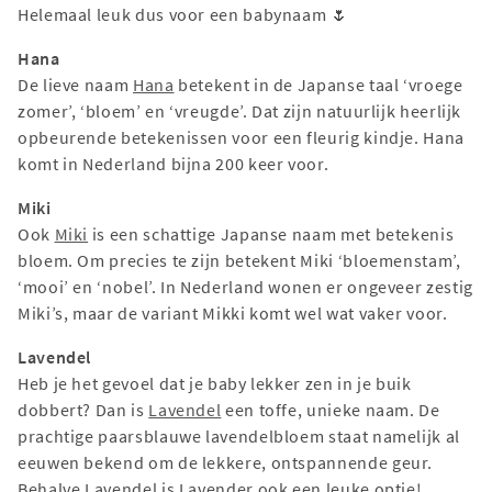
Helemaal leuk dus voor een babynaam 🌷
Hana
De lieve naam
Hana
betekent in de Japanse taal ‘vroege
zomer’, ‘bloem’ en ‘vreugde’. Dat zijn natuurlijk heerlijk
opbeurende betekenissen voor een fleurig kindje. Hana
komt in Nederland bijna 200 keer voor.
Miki
Ook
Miki
is een schattige Japanse naam met betekenis
bloem. Om precies te zijn betekent Miki ‘bloemenstam’,
‘mooi’ en ‘nobel’. In Nederland wonen er ongeveer zestig
Miki’s, maar de variant Mikki komt wel wat vaker voor.
Lavendel
Heb je het gevoel dat je baby lekker zen in je buik
dobbert? Dan is
Lavendel
een toffe, unieke naam. De
prachtige paarsblauwe lavendelbloem staat namelijk al
eeuwen bekend om de lekkere, ontspannende geur.
Behalve Lavendel is Lavender ook een leuke optie!