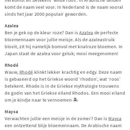
herkomst en betekent ‘wilde roos’. In Arabische landen
komt de naam veel voor. In Nederland is de naam vooral
sinds het jaar 2000 populair geworden.
Azalea
Ben je gek op de kleur roze? Dan is
Azalea
de perfecte
bloemennaam voor jullie meisje. Als de azaleastruik
bloeit, zit hij namelijk bomvol met knalroze bloemen. In
Japan staat de azalea voor geluk; mooi meegenomen!
Rhodé
Wauw,
Rhodé
klinkt lekker krachtig en edgy. Deze naam
is gebaseerd op het Griekse woord ‘rhodon’, wat ‘roos’
betekent. Rhode is in de Griekse mythologie trouwens
de godin van het Griekse eiland Rhodos. Een mooi eiland
om je kindje naar te vernoemen 🏝
Maysa
Verwachten jullie een meisje in de zomer? Dan is
Maysa
een ontzettend blije bloemennaam. De Arabische naam