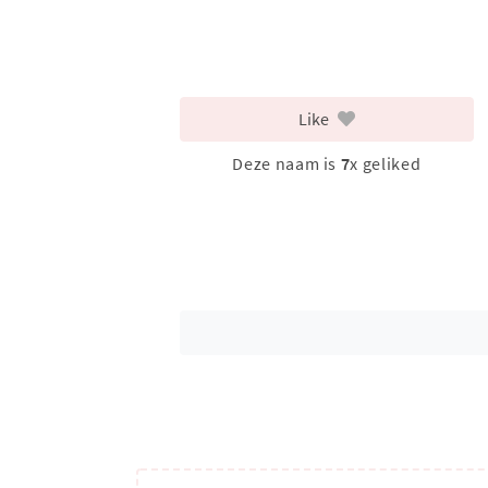
Like
Deze naam is
7
x geliked