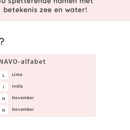
50 spetterende namen met
betekenis zee en water!
?
NAVO-alfabet
Lima
L
India
I
November
N
November
N