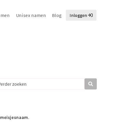
amen
Unisex namen
Blog
Inloggen
meisjesnaam
.