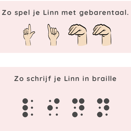
Zo spel je Linn met gebarentaal.
Zo schrijf je Linn in braille
l
i
n
n