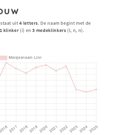
ouw
staat uit
4 letters
. De naam begint met de
1 klinker
(i) en
3 medeklinkers
(l, n, n).