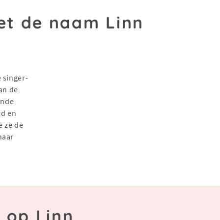
t de naam Linn
 singer-
van de
ende
rd en
e ze de
haar
 op Linn