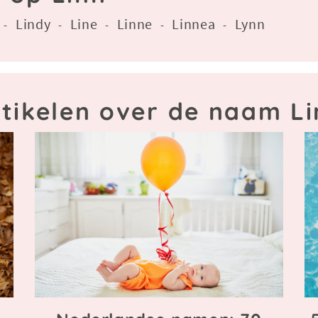
Lindy
Line
Linne
Linnea
Lynn
-
-
-
-
-
rtikelen over de naam Li