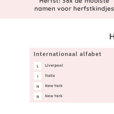
Herfst! 38x de mooiste
namen voor herfstkindje
Internationaal alfabet
Liverpool
L
Italia
I
New York
N
New York
N