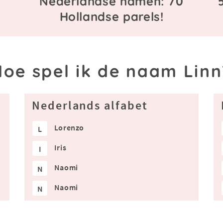
Nederlandse namen: 70
s
Hollandse parels!
Hoe spel ik de naam Linn
Nederlands alfabet
Lorenzo
L
Iris
I
Naomi
N
Naomi
N