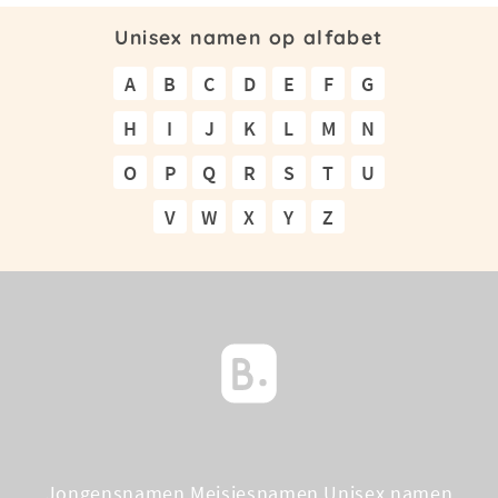
Unisex namen op alfabet
A
B
C
D
E
F
G
H
I
J
K
L
M
N
O
P
Q
R
S
T
U
V
W
X
Y
Z
Jongensnamen
Meisjesnamen
Unisex namen