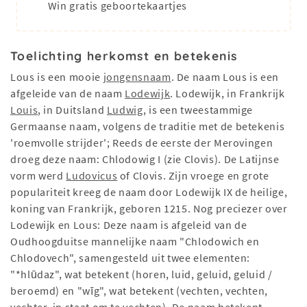
Win gratis geboortekaartjes
Toelichting herkomst en betekenis
Lous is een mooie
jongensnaam
. De naam Lous is een
afgeleide van de naam
Lodewijk
. Lodewijk, in Frankrijk
Louis
, in Duitsland
Ludwig
, is een tweestammige
Germaanse naam, volgens de traditie met de betekenis
'roemvolle strijder'; Reeds de eerste der Merovingen
droeg deze naam: Chlodowig I (zie Clovis). De Latijnse
vorm werd
Ludovicus
of Clovis. Zijn vroege en grote
populariteit kreeg de naam door Lodewijk IX de heilige,
koning van Frankrijk, geboren 1215. Nog preciezer over
Lodewijk en Lous: Deze naam is afgeleid van de
Oudhoogduitse mannelijke naam "Chlodowich en
Chlodovech", samengesteld uit twee elementen:
"*hlūdaz", wat betekent (horen, luid, geluid, geluid /
beroemd) en "wīg", wat betekent (vechten, vechten,