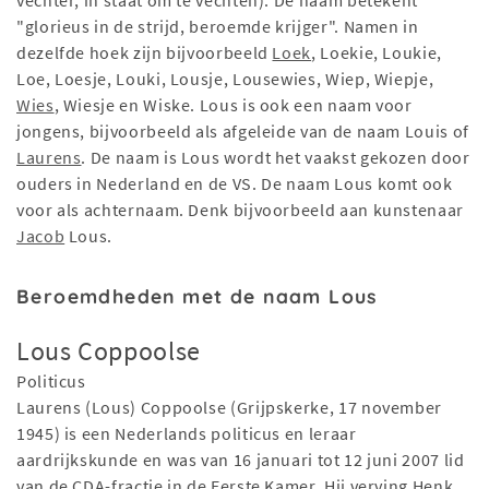
vechter, in staat om te vechten). De naam betekent
"glorieus in de strijd, beroemde krijger". Namen in
dezelfde hoek zijn bijvoorbeeld
Loek
, Loekie, Loukie,
Loe, Loesje, Louki, Lousje, Lousewies, Wiep, Wiepje,
Wies
, Wiesje en Wiske. Lous is ook een naam voor
jongens, bijvoorbeeld als afgeleide van de naam Louis of
Laurens
. De naam is Lous wordt het vaakst gekozen door
ouders in Nederland en de VS. De naam Lous komt ook
voor als achternaam. Denk bijvoorbeeld aan kunstenaar
Jacob
Lous.
Beroemdheden met de naam Lous
Lous Coppoolse
Politicus
Laurens (Lous) Coppoolse (Grijpskerke, 17 november
1945) is een Nederlands politicus en leraar
aardrijkskunde en was van 16 januari tot 12 juni 2007 lid
van de CDA-fractie in de Eerste Kamer. Hij verving Henk