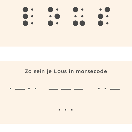
l
o
u
s
Zo sein je Lous in morsecode
· — · ·
— — —
· · —
· · ·