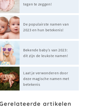
tegen te zeggen!
De populairste namen van
2023 en hun betekenis!
Bekende baby’s van 2023:
dit zijn de leukste namen!
Laat je verwonderen door
deze magische namen met
betekenis
Gerelateerde artikelen