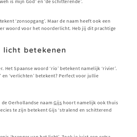
hweh is mijn God’ en ‘de schitterende’.
etekent ‘zonsopgang’. Maar de naam heeft ook een
der woord voor het noorderlicht. Heb jij dit prachtige
 licht betekenen
r. Het Spaanse woord ‘rio’ betekent namelijk ‘rivier’.
 en ‘verlichten’ betekent? Perfect voor jullie
: de Oerhollandse naam
Gijs
hoort namelijk ook thuis
ecies te zijn betekent Gijs ‘stralend en schitterend
is ‘brenger van het licht’. Zoek je juist een extra