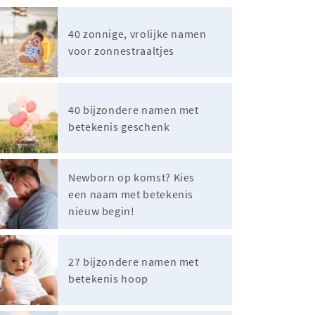
40 zonnige, vrolijke namen
voor zonnestraaltjes
40 bijzondere namen met
betekenis geschenk
Newborn op komst? Kies
een naam met betekenis
nieuw begin!
27 bijzondere namen met
betekenis hoop