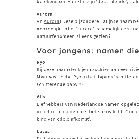
betekenissen van Elin zijn ‘de stralende’, ‘Ja
Aurora
Ah
Aurora
! Deze bijzondere Latijnse naam b
noordelijk tintje: ‘aurora’ is namelijk een an
natuurfenomeen al eens gezien?
Voor jongens: namen die
Ryo
Bij deze naam denk je misschien aan een rivie
Maar wist je dat
Ryo
in het Japans ‘schitteren’
schitterende baby ✨
Gijs
Liefhebbers van Nederlandse namen opgelet
in het rijtje namen met betekenis licht! Om pr
kind van edele afkomst’.
Lucas
De Latijnse naam
Lucas
heeft de mooie beteken