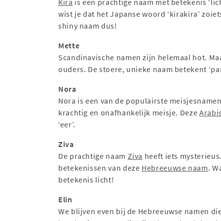
Kira
is een prachtige naam met betekenis ‘licht
wist je dat het Japanse woord ‘kirakira’ zoiet
shiny naam dus!
Mette
Scandinavische namen zijn helemaal hot. M
ouders. De stoere, unieke naam betekent ‘par
Nora
Nora is een van de populairste meisjesnamen,
krachtig en onafhankelijk meisje. Deze
Arabi
‘eer’.
Ziva
De prachtige naam
Ziva
heeft iets mysterieus. 
betekenissen van deze
Hebreeuwse naam
. W
betekenis licht!
Elin
We blijven even bij de Hebreeuwse namen die