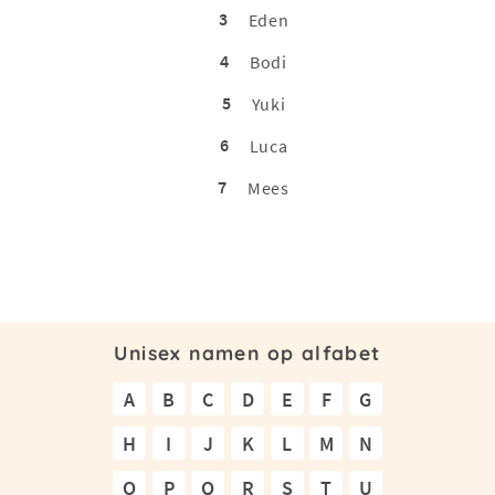
3
Eden
4
Bodi
5
Yuki
6
Luca
7
Mees
Unisex namen op alfabet
A
B
C
D
E
F
G
H
I
J
K
L
M
N
O
P
Q
R
S
T
U