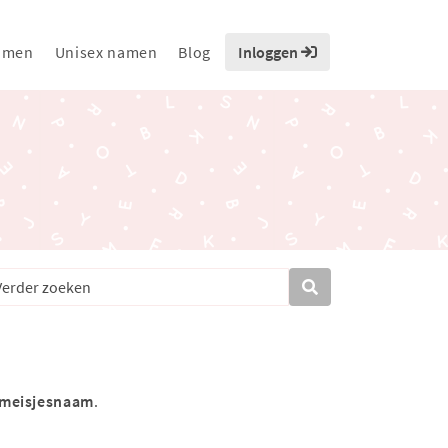
amen
Unisex namen
Blog
Inloggen
meisjesnaam
.