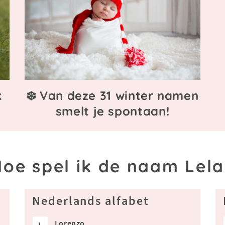
k
❄️ Van deze 31 winter namen
smelt je spontaan!
oe spel ik de naam Lel
Nederlands alfabet
Lorenzo
L