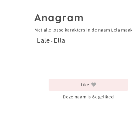
Anagram
Met alle losse karakters in de naam Lela ma
Lale
Ella
-
Like
Deze naam is
8
x geliked