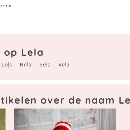
 ze de
 op Lela
Loļs
Nela
Sela
Vela
-
-
-
-
tikelen over de naam L