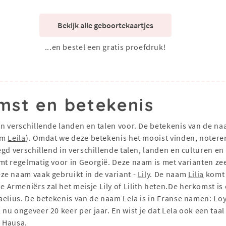
Bekijk alle geboortekaartjes
...en bestel een gratis proefdruk!
mst en betekenis
in verschillende landen en talen voor. De betekenis van de na
aam
Leila
). Omdat we deze betekenis het mooist vinden, notere
gd verschillend in verschillende talen, landen en culturen e
t regelmatig voor in Georgië. Deze naam is met varianten zee
ze naam vaak gebruikt in de variant -
Lily
. De naam
Lilia
komt 
Armeniërs zal het meisje Lily of Lilith heten.De herkomst i
aelius. De betekenis van de naam Lela is in Franse namen: Loy
 ongeveer 20 keer per jaar. En wist je dat Lela ook een taal is?
n Hausa.