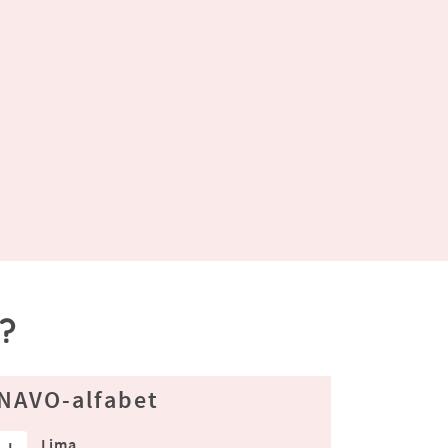
a?
NAVO-alfabet
Lima
L