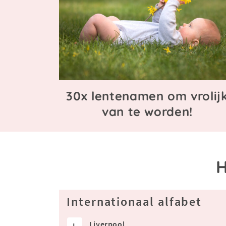
30x lentenamen om vrolij
van te worden!
H
Internationaal alfabet
Liverpool
L