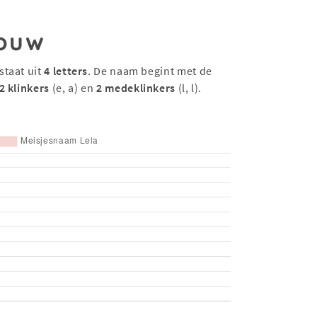
ouw
staat uit
4 letters
. De naam begint met de
2 klinkers
(e, a) en
2 medeklinkers
(l, l).