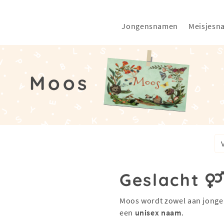
Jongensnamen
Meisjesn
Moos
Geslacht
Moos wordt zowel aan jongen
een
unisex naam
.