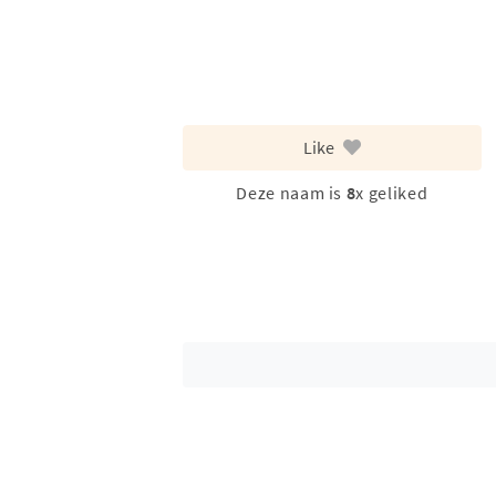
Like
Deze naam is
8
x geliked