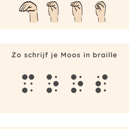
Zo schrijf je Moos in braille
m
o
o
s