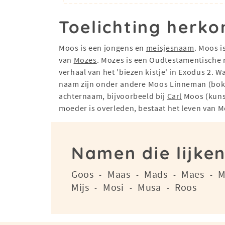
Toelichting herko
Moos is een jongens en
meisjesnaam
. Moos 
van
Mozes
. Mozes is een Oudtestamentische 
verhaal van het 'biezen kistje' in Exodus 2. 
naam zijn onder andere Moos Linneman (boks
achternaam, bijvoorbeeld bij
Carl
Moos (kunst
moeder is overleden, bestaat het leven van M
Namen die lijke
Goos
Maas
Mads
Maes
M
-
-
-
-
Mijs
Mosi
Musa
Roos
-
-
-