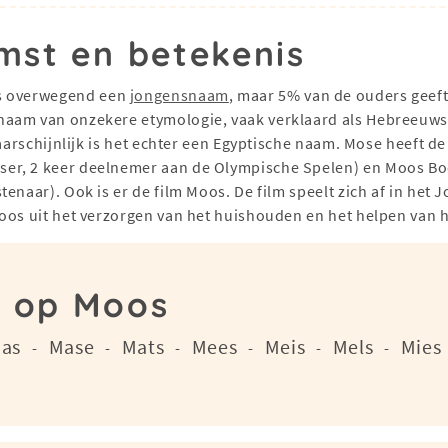
mst en betekenis
is overwegend een
jongensnaam
, maar 5% van de ouders geeft
naam van onzekere etymologie, vaak verklaard als Hebreeuws '
Waarschijnlijk is het echter een Egyptische naam. Mose heeft d
er, 2 keer deelnemer aan de Olympische Spelen) en Moos Boe
enaar). Ook is er de film Moos. De film speelt zich af in het
oos uit het verzorgen van het huishouden en het helpen van h
n op Moos
as
Mase
Mats
Mees
Meis
Mels
Mies
-
-
-
-
-
-