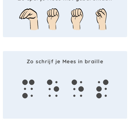
Zo schrijf je Mees in braille
m
e
e
s