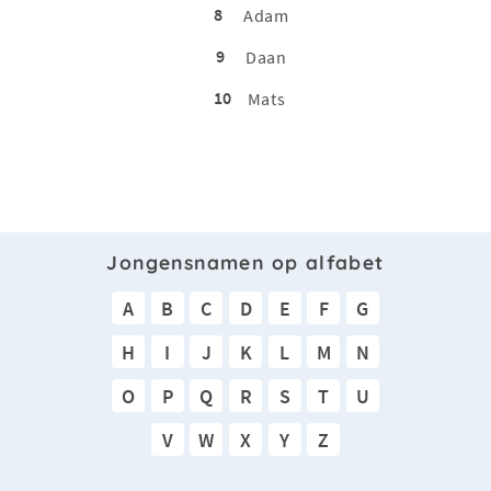
8
Adam
9
Daan
10
Mats
Jongensnamen op alfabet
A
B
C
D
E
F
G
H
I
J
K
L
M
N
O
P
Q
R
S
T
U
V
W
X
Y
Z