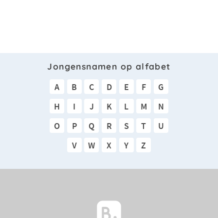
Jongensnamen op alfabet
A
B
C
D
E
F
G
H
I
J
K
L
M
N
O
P
Q
R
S
T
U
V
W
X
Y
Z