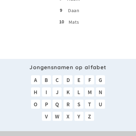
9
Daan
10
Mats
Jongensnamen op alfabet
A
B
C
D
E
F
G
H
I
J
K
L
M
N
O
P
Q
R
S
T
U
V
W
X
Y
Z