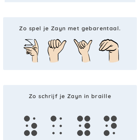
Zo spel je Zayn met gebarentaal.
Zo schrijf je Zayn in braille
z
a
y
n