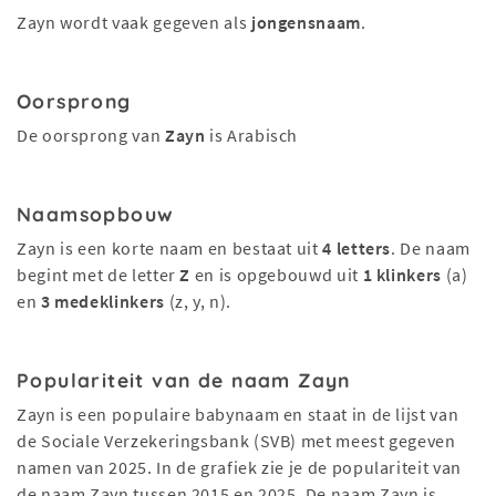
Zayn wordt vaak gegeven als
jongensnaam
.
Oorsprong
De oorsprong van
Zayn
is Arabisch
Naamsopbouw
Zayn is een korte naam en bestaat uit
4 letters
. De naam
begint met de letter
Z
en is opgebouwd uit
1 klinkers
(a)
en
3 medeklinkers
(z, y, n).
Populariteit van de naam Zayn
Zayn is een populaire babynaam en staat in de lijst van
de Sociale Verzekeringsbank (SVB) met meest gegeven
namen van 2025. In de grafiek zie je de populariteit van
de naam Zayn tussen 2015 en 2025. De naam Zayn is