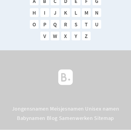
A
B
C
D
E
F
G
H
I
J
K
L
M
N
O
P
Q
R
S
T
U
V
W
X
Y
Z
Jongensnamen
Meisjesnamen
Unisex namen
Babynamen Blog
Samenwerken
Sitemap