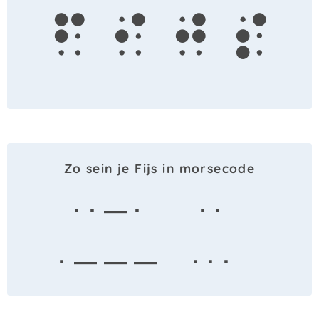
f
i
j
s
Zo sein je Fijs in morsecode
· · — ·
· ·
· — — —
· · ·