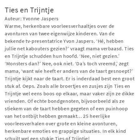
Ties en Trijntje
Auteur: Yvonne Jaspers
Warme, herkenbare voorleesverhaaltjes over de
avonturen van twee eigenwijze kinderen. Van de
bekende tv-presentatrice Yvon Jaspers. ‘Hé, hebben
jullie net kabouters gezien?’ vraagt mama verbaasd. Ties
en Trijntje schudden hun hoofd. ‘Nee, niet gezien.’
‘Monsters dan?’ Nee, ook niet. ‘Da’s toch vreemd,’ zegt
mama, ‘want wie heeft er anders van de taart gesnoept?’
Trijntje kijkt naar de taart. Er is inderdaad best een groot
stuk af. Oeps. Zoals alle broertjes en zusjes zijn Ties en
Trijntje wel eens boos op elkaar, maar vaker zijn ze dikke
vrienden. Of echte bondgenoten, bijvoorbeeld als ze
stiekem van de taart hebben gegeten of een puinhoop
van het ontbijt hebben gemaakt… 25 heerlijke
voorleesverhalen over grote en kleine avonturen,
herkenbare emoties en grappige situaties. In elk kind
schuilt wel een stukje Ties of Trijntje!