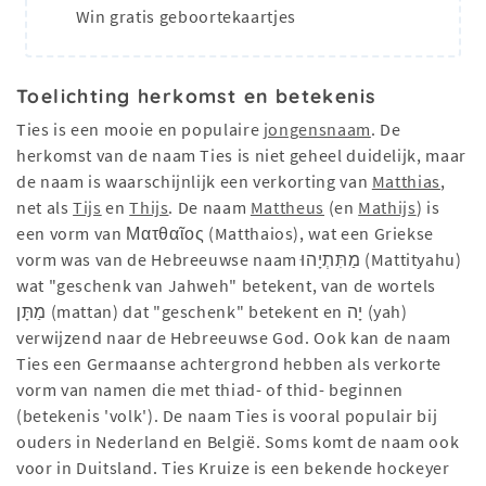
Win gratis geboortekaartjes
Toelichting herkomst en betekenis
Ties is een mooie en populaire
jongensnaam
. De
herkomst van de naam Ties is niet geheel duidelijk, maar
de naam is waarschijnlijk een verkorting van
Matthias
,
net als
Tijs
en
Thijs
. De naam
Mattheus
(en
Mathijs
) is
een vorm van Ματθαῖος (Matthaios), wat een Griekse
vorm was van de Hebreeuwse naam מַתִּתְיָהוּ (Mattityahu)
wat "geschenk van Jahweh" betekent, van de wortels
מַתָּן (mattan) dat "geschenk" betekent en יָה (yah)
verwijzend naar de Hebreeuwse God. Ook kan de naam
Ties een Germaanse achtergrond hebben als verkorte
vorm van namen die met thiad- of thid- beginnen
(betekenis 'volk'). De naam Ties is vooral populair bij
ouders in Nederland en België. Soms komt de naam ook
voor in Duitsland. Ties Kruize is een bekende hockeyer