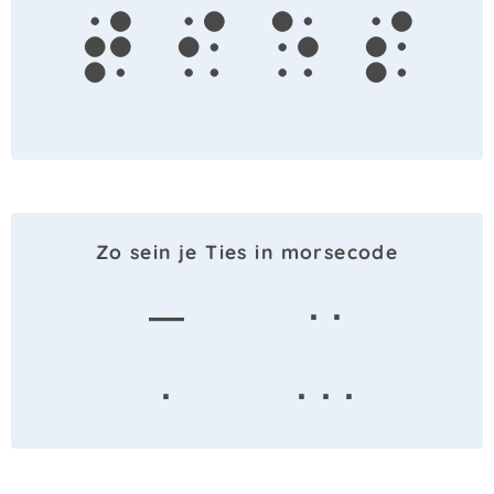
t
i
e
s
Zo sein je Ties in morsecode
—
· ·
·
· · ·