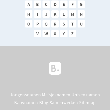
A
B
C
D
E
F
G
H
I
J
K
L
M
N
O
P
Q
R
S
T
U
V
W
X
Y
Z
Jongensnamen
Meisjesnamen
Unisex namen
Babynamen Blog
Samenwerken
Sitemap