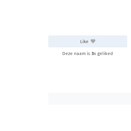
Like
Deze naam is
3
x geliked