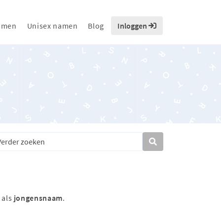
amen
Unisex namen
Blog
Inloggen
 als
jongensnaam
.