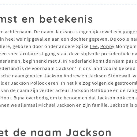
mst en betekenis
en achternaam. De naam Jackson is eigenlijk zowel een
jonge
in heel weinig gevallen aan een dochter gegeven. De coole na
here, gekozen door onder andere Spike
Lee
,
Poppy
Montgome
n spectaculaire stijging staat deze stijlvolle presidentiële n
nsnamen, beginnend met J. In Nederland komt de naam pas de 
 Nederland is de voornaam 'Jackson' in ons land vooral bekend
orische naamgenoten Jackson
Andrew
en Jackson Stonewall, 
ilder Jackson Pollock eren. In het kielzog volgen de gestroom
 van de naam zijn verder acteur Jackson Rathbone en de zang
Hooi. Bijna overbodig om te benoemen dat Jackson ook een a
ennen we allemaal
Michael
Jackson en zijn familie. Jackson is o
t de naam Jackson