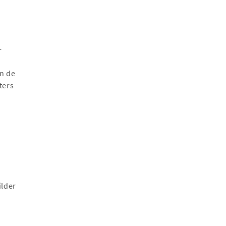
-
n de
ters
ilder