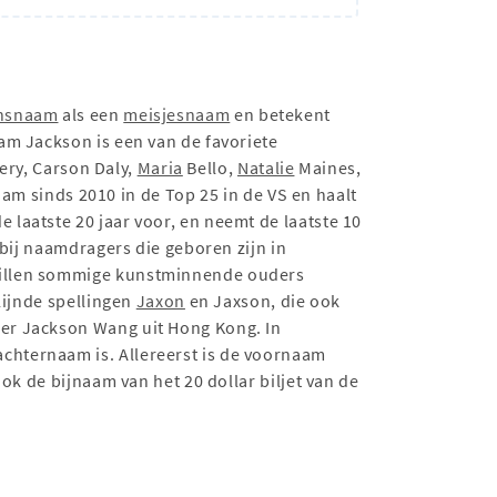
nsnaam
als een
meisjesnaam
en betekent
am Jackson is een van de favoriete
ry, Carson Daly,
Maria
Bello,
Natalie
Maines,
aam sinds 2010 in de Top 25 in de VS en haalt
laatste 20 jaar voor, en neemt de laatste 10
 bij naamdragers die geboren zijn in
willen sommige kunstminnende ouders
lijnde spellingen
Jaxon
en Jaxson, die ook
er Jackson Wang uit Hong Kong. In
chternaam is. Allereerst is de voornaam
ok de bijnaam van het 20 dollar biljet van de