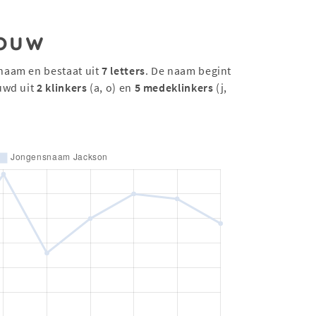
ouw
naam en bestaat uit
7 letters
. De naam begint
uwd uit
2 klinkers
(a, o) en
5 medeklinkers
(j,