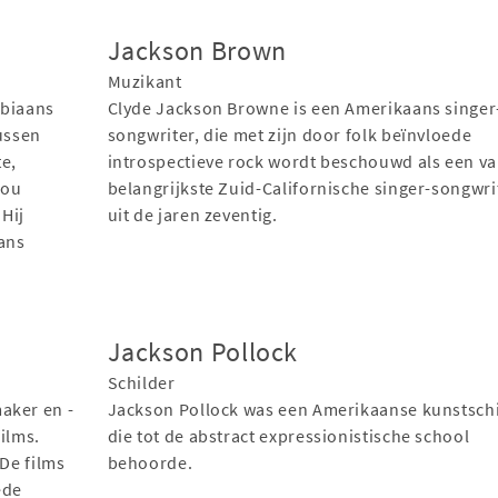
Jackson Brown
Muzikant
mbiaans
Clyde Jackson Browne is een Amerikaans singer
Tussen
songwriter, die met zijn door folk beïnvloede
te,
introspectieve rock wordt beschouwd als een va
hou
belangrijkste Zuid-Californische singer-songwri
Hij
uit de jaren zeventig.
ans
Jackson Pollock
Schilder
aker en -
Jackson Pollock was een Amerikaanse kunstsch
ilms.
die tot de abstract expressionistische school
 De films
behoorde.
ede