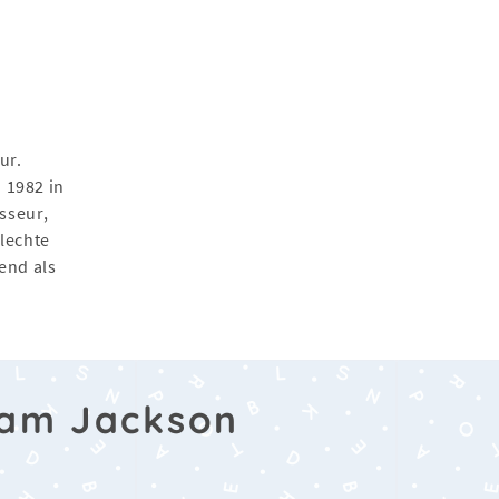
ur.
 1982 in
isseur,
lechte
kend als
aam Jackson