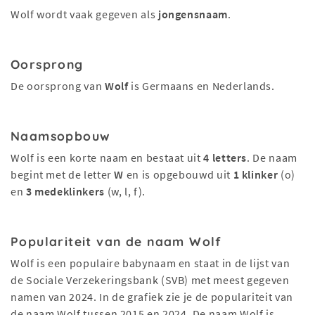
Wolf wordt vaak gegeven als
jongensnaam
.
Oorsprong
De oorsprong van
Wolf
is Germaans en Nederlands.
Naamsopbouw
Wolf is een korte naam en bestaat uit
4 letters
. De naam
begint met de letter
W
en is opgebouwd uit
1 klinker
(o)
en
3 medeklinkers
(w, l, f).
Populariteit van de naam Wolf
Wolf is een populaire babynaam en staat in de lijst van
de Sociale Verzekeringsbank (SVB) met meest gegeven
namen van 2024. In de grafiek zie je de populariteit van
de naam Wolf tussen 2015 en 2024. De naam Wolf is