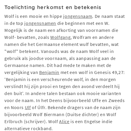
Toelichting herkomst en betekenis
Wolf is een mooie en hippe
jongensnaam
. De naam staat
in de top
jongensnamen
die beginnen met een W.
Mogelijk is de naam een afkorting van voornamen die
Wolf- bevatten, zoals
Wolfgang
, Wolfram en andere
namen die het Germaanse element wulf bevatten, wat
"wolf" betekent. Vanouds was de naam Wolf veel in
gebruik als joodse voornaam, als aanpassing aan de
Germaanse namen. Dit had mede te maken met de
vergelijking van
Benjamin
met een wolf in Genesis 49,27:
'Benjamin is een verscheurende wolf, in den morgen
verslindt hij zijn prooi en tegen den avond verdeelt hij
den buit'. In andere talen bestaan ook mooie varianten
voor de naam. In het Deens bijvoorbeeld Uffe en Zweeds
en Noors
Ulf
of Úlfr. Bekende dragers van de naam zijn
bijvoorbeeld Wolf Biermann (Duitse dichter) en Wolf
Erlbruch (schrijver). Wolf
Alice
is een Engelse indie
alternatieve rockband.