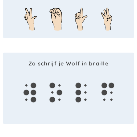
Zo schrijf je Wolf in braille
w
o
l
f