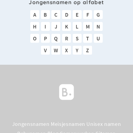
Jongensnamen op alfabet
A
B
C
D
E
F
G
H
I
J
K
L
M
N
O
P
Q
R
S
T
U
V
W
X
Y
Z
Jongensnamen
Meisjesnamen
Unisex namen