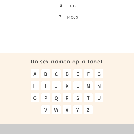
6
Luca
7
Mees
Unisex namen op alfabet
A
B
C
D
E
F
G
H
I
J
K
L
M
N
O
P
Q
R
S
T
U
V
W
X
Y
Z