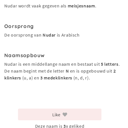
Nudar wordt vaak gegeven als
meisjesnaam
.
Oorsprong
De oorsprong van
Nudar
is Arabisch
Naamsopbouw
Nudar is een middellange naam en bestaat uit
5 letters
.
De naam begint met de letter
N
en is opgebouwd uit
2
klinkers
(u, a) en
3 medeklinkers
(n, d, r).
Like
Deze naam is
3
x geliked