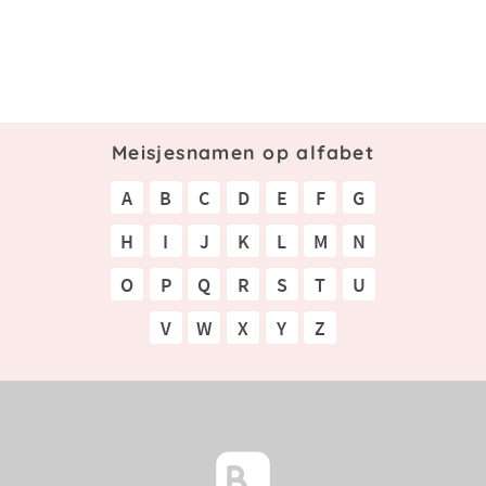
Meisjesnamen op alfabet
A
B
C
D
E
F
G
H
I
J
K
L
M
N
O
P
Q
R
S
T
U
V
W
X
Y
Z