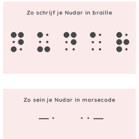
Zo schrijf je Nudar in braille
n
u
d
a
r
Zo sein je Nudar in morsecode
— ·
· · —