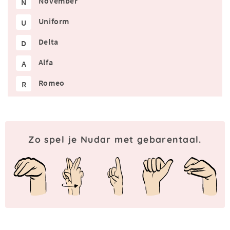
November
N
Uniform
U
Delta
D
Alfa
A
Romeo
R
Zo spel je Nudar met gebarentaal.