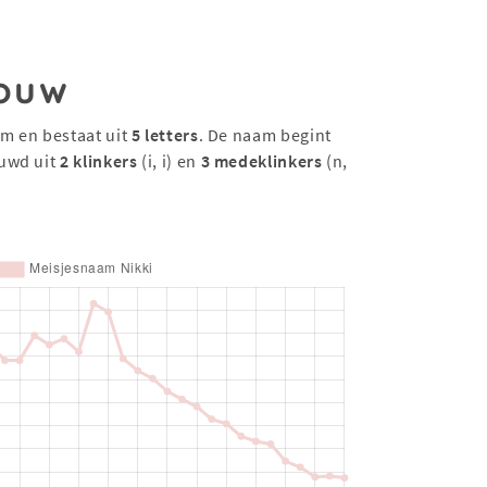
ouw
am en bestaat uit
5 letters
. De naam begint
uwd uit
2 klinkers
(i, i) en
3 medeklinkers
(n,