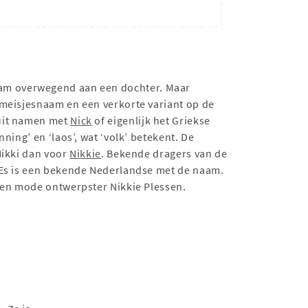
aam overwegend aan een dochter. Maar
 meisjesnaam en een verkorte variant op de
uit namen met
Nick
of eigenlijk het Griekse
ing’ en ‘laos’, wat ‘volk’ betekent. De
Nikki dan voor
Nikkie
. Bekende dragers van de
n Es is een bekende Nederlandse met de naam.
r en mode ontwerpster Nikkie Plessen.