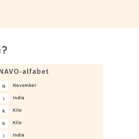
i?
NAVO-alfabet
November
N
India
I
Kilo
K
Kilo
K
India
I