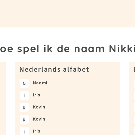
oe spel ik de naam Nikk
Nederlands alfabet
Naomi
N
Iris
I
Kevin
K
Kevin
K
Iris
I