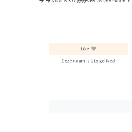
Nikki is
37x gegeven
als voornaam in
Like
Deze naam is
11
x geliked