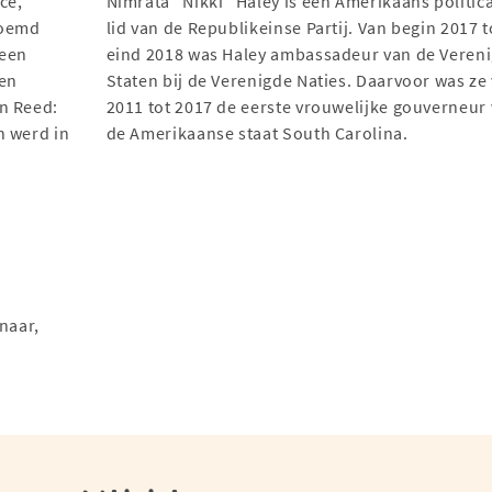
ce,
Nimrata "Nikki" Haley is een Amerikaans politica
roemd
lid van de Republikeinse Partij. Van begin 2017 t
 een
eind 2018 was Haley ambassadeur van de Veren
ven
Staten bij de Verenigde Naties. Daarvoor was ze
n Reed:
2011 tot 2017 de eerste vrouwelijke gouverneur
n werd in
de Amerikaanse staat South Carolina.
naar,