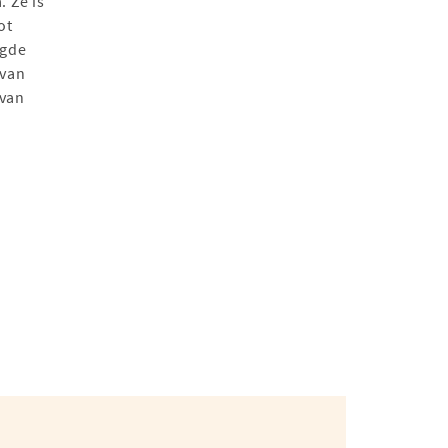
. Ze is
ot
igde
 van
 van