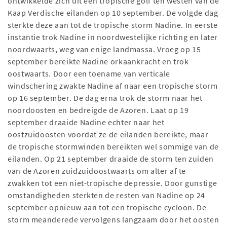
ontwikkelde zich uit een tropische golf ten westen van de
Kaap Verdische eilanden op 10 september. De volgde dag
sterkte deze aan tot de tropische storm Nadine. In eerste
instantie trok Nadine in noordwestelijke richting en later
noordwaarts, weg van enige landmassa. Vroeg op 15
september bereikte Nadine orkaankracht en trok
oostwaarts. Door een toename van verticale
windschering zwakte Nadine af naar een tropische storm
op 16 september. De dag erna trok de storm naar het
noordoosten en bedreigde de Azoren. Laat op 19
september draaide Nadine echter naar het
oostzuidoosten voordat ze de eilanden bereikte, maar
de tropische stormwinden bereikten wel sommige van de
eilanden. Op 21 september draaide de storm ten zuiden
van de Azoren zuidzuidoostwaarts om alter af te
zwakken tot een niet-tropische depressie. Door gunstige
omstandigheden sterkten de resten van Nadine op 24
september opnieuw aan tot een tropische cycloon. De
storm meanderede vervolgens langzaam door het oosten