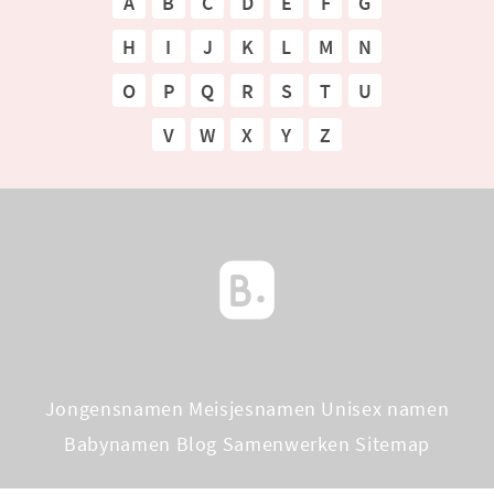
A
B
C
D
E
F
G
H
I
J
K
L
M
N
O
P
Q
R
S
T
U
V
W
X
Y
Z
Jongensnamen
Meisjesnamen
Unisex namen
Babynamen Blog
Samenwerken
Sitemap