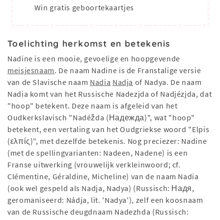
Win gratis geboortekaartjes
Toelichting herkomst en betekenis
Nadine is een mooie, gevoelige en hoopgevende
meisjesnaam
. De naam Nadine is de Franstalige versie
van de Slavische naam
Nadia
Nadja
of Nadya. De naam
Nadia komt van het Russische Nadezjda of Nadjézjda, dat
"hoop" betekent. Deze naam is afgeleid van het
Oudkerkslavisch "Nadéžda (Надежда)", wat "hoop"
betekent, een vertaling van het Oudgriekse woord "Elpis
(ελπίς)", met dezelfde betekenis. Nog preciezer: Nadine
(met de spellingvarianten: Nadeen, Nadene) is een
Franse uitwerking (vrouwelijk verkleinwoord; cf.
Clémentine, Géraldine, Micheline) van de naam Nadia
(ook wel gespeld als Nadja, Nadya) (Russisch: Надя,
geromaniseerd: Nádja, lit. 'Nadya'), zelf een koosnaam
van de Russische deugdnaam Nadezhda (Russisch: