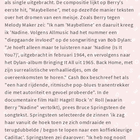
als single uitgebracht. De compositie lijkt op Berry's
eerste hit, "Maybellene", met op dezelfde manier teksten
over het dromen van een meisje. Zoals Berry tegen
Melody Maker zei: "Ik nam 'Maybellene' en daaruit kreeg
ik 'Nadine. Volgens Allmusic had het nummer een
"diepgaande invloed" op de songwriting van Bob Dylan:
"Je hoeft alleen maar te luisteren naar 'Nadine (Is It
You?)', uitgebracht in februari 1964, en vervolgens naar
het Dylan-album Bringing It All uit 1965. Back Home, met
zijn surrealistische verhaalliedjes, om de
overeenkomsten te horen." Cash Box beschreef het als
"een hard rijdende, ritmische pop-blues tranentrekker
die met autoriteit en gevoel probeerde". In de
documentaire film Hail! Hagel! Rock 'n' Roll (waarin
Berry "Nadine" vertolkt), prees Bruce Springsteen de
songtekst. Springsteen selecteerde de zinnen 'ik zag
haar vanuit de hoek toen ze zich omdraaide en
terugdubbelde / begon te lopen naar een koffiekleurige
Cadillac'. Springsteen zei daarover: "Ik heb nog nooit