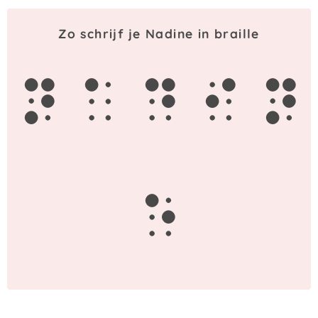
Zo schrijf je Nadine in braille
n
a
d
i
n
e