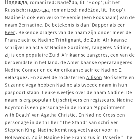
Надежда, romanized: Nadéžda, lit. 'Hoop'; uit het
Russisch: надежда, romanized: nadéžda, lit. 'hoop').
Nadine is ook een verkorte versie (een koosnaam) van de
naam
Bernadine
. De betekenis is dan 'Dapper als een
Beer
'. Bekende dragers van de naam zijn onder meer de
Franse actrice Nadine Trintignant, de Zuid-Afrikaanse
schrijver en activist Nadine Gordimer, zangeres Nádine,
zij is een populaire Zuid-Afrikaanse zangeres, een van de
beroemdste in het land. de Amerikaanse operazangeres
Nadine Conner en de Amerikaanse actrice Nadine E.
Velazquez. En zowel de rocksterren
Allison
Morissette en
Suzanne
Vega
hebben Nadine als tweede naam in hun
paspoort staan. Leuke weetjes over de naam Nadine: De
naam is erg populair bij schrijvers en regisseurs. Nadine
Boynton is een personage in de roman 'Appointment
with Death' van
Agatha
Christie. En Nadine Cross een
personage in de thriller "The Stand" van schrijver
Stephen
King. Nadine komt nog veel vaker voor in
Hollywood. Zo is Nadine Fine Fran's zus in TV serie "The