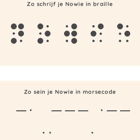
Zo schrijf je Nowie in braille
n
o
w
i
e
Zo sein je Nowie in morsecode
— ·
— — —
· — —
· ·
·