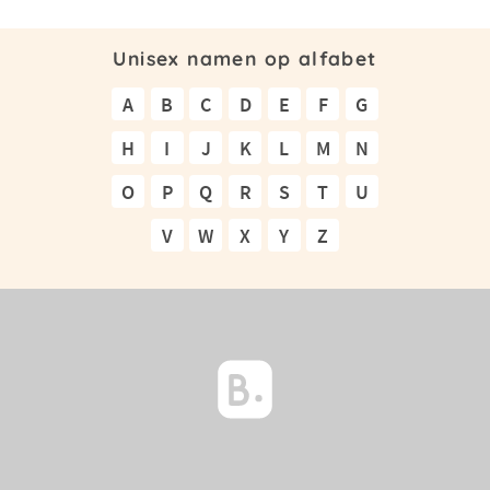
Unisex namen op alfabet
A
B
C
D
E
F
G
H
I
J
K
L
M
N
O
P
Q
R
S
T
U
V
W
X
Y
Z