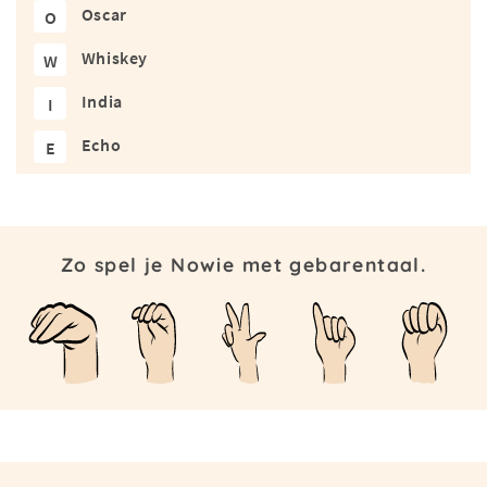
Oscar
O
Whiskey
W
India
I
Echo
E
Zo spel je Nowie met gebarentaal.