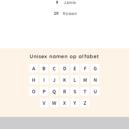
9
Jamie
10
Rowan
Unisex namen op alfabet
A
B
C
D
E
F
G
H
I
J
K
L
M
N
O
P
Q
R
S
T
U
V
W
X
Y
Z