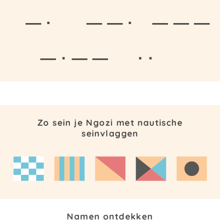
— ·
— — ·
— — —
— · — —
· ·
Zo sein je Ngozi met nautische
seinvlaggen
Namen ontdekken