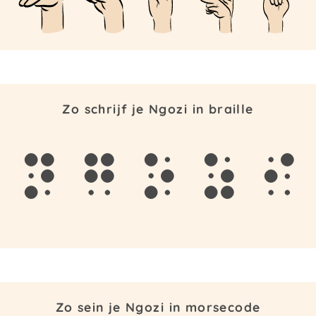
Zo schrijf je Ngozi in braille
n
g
o
z
i
Zo sein je Ngozi in morsecode