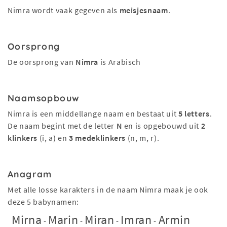
Nimra wordt vaak gegeven als
meisjesnaam
.
Oorsprong
De oorsprong van
Nimra
is Arabisch
Naamsopbouw
Nimra is een middellange naam en bestaat uit
5 letters
.
De naam begint met de letter
N
en is opgebouwd uit
2
klinkers
(i, a) en
3 medeklinkers
(n, m, r).
Anagram
Met alle losse karakters in de naam Nimra maak je ook
deze 5 babynamen:
Mirna
Marin
Miran
Imran
Armin
-
-
-
-