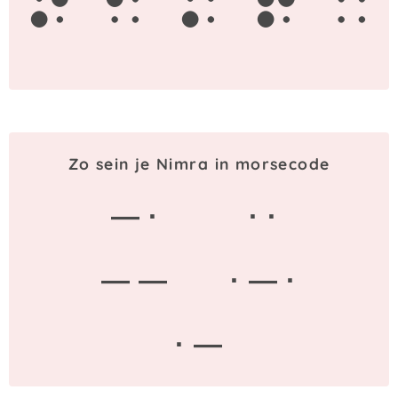
n
i
m
r
a
Zo sein je Nimra in morsecode
— ·
· ·
— —
· — ·
· —