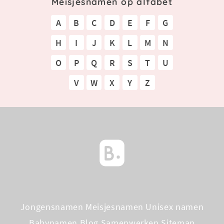
Meisjesnamen op alfabet
A
B
C
D
E
F
G
H
I
J
K
L
M
N
O
P
Q
R
S
T
U
V
W
X
Y
Z
Jongensnamen
Meisjesnamen
Unisex namen
Babynamen Blog
Samenwerken
Sitemap