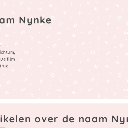
aam Nynke
-
Hichtum,
 De film
 true
tikelen over de naam Ny