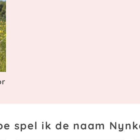
or
oe spel ik de naam Nynk