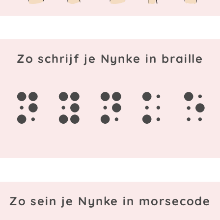
Zo schrijf je Nynke in braille
n
y
n
k
e
Zo sein je Nynke in morsecode