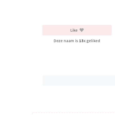
Like
Deze naam is
13
x geliked