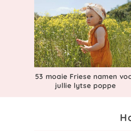
53 moaie Friese namen vo
jullie lytse poppe
H