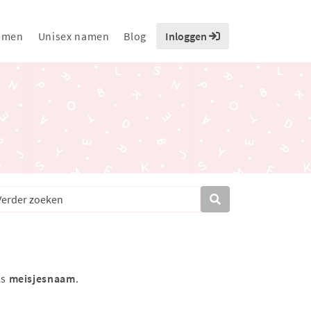
amen
Unisex namen
Blog
Inloggen
ls
meisjesnaam
.