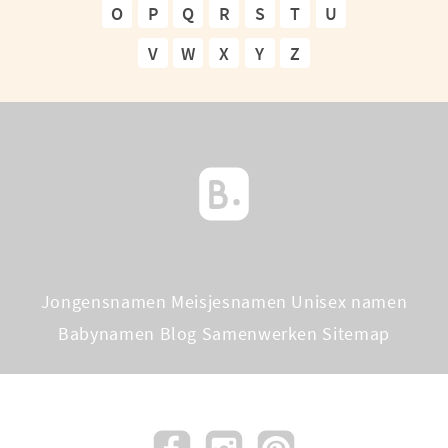
O
P
Q
R
S
T
U
V
W
X
Y
Z
Jongensnamen
Meisjesnamen
Unisex namen
Babynamen Blog
Samenwerken
Sitemap