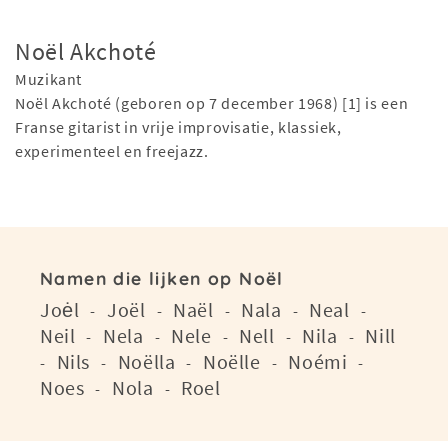
Noël Akchoté
Muzikant
Noël Akchoté (geboren op 7 december 1968) [1] is een
Franse gitarist in vrije improvisatie, klassiek,
experimenteel en freejazz.
Namen die lijken op Noël
Joėl
Joël
Naël
Nala
Neal
-
-
-
-
-
Neil
Nela
Nele
Nell
Nila
Nill
-
-
-
-
-
Nils
Noëlla
Noëlle
Noémi
-
-
-
-
-
Noes
Nola
Roel
-
-