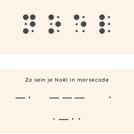
n
o
e
l
Zo sein je Noël in morsecode
— ·
— — —
·
· — · ·