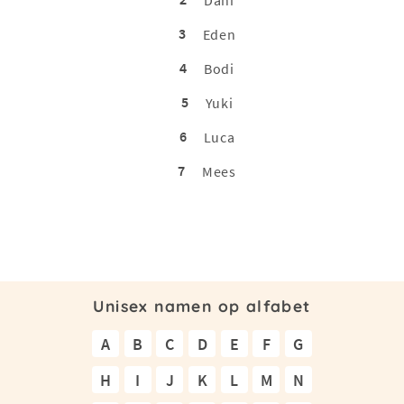
3
Eden
4
Bodi
5
Yuki
6
Luca
7
Mees
Unisex namen op alfabet
A
B
C
D
E
F
G
H
I
J
K
L
M
N