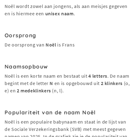
Noël wordt zowel aan jongens, als aan meisjes gegeven
en is hiermee een
unisex naam
.
Oorsprong
De oorsprong van
Noël
is Frans
Naamsopbouw
Noël is een korte naam en bestaat uit
4 letters
. De naam
begint met de letter
N
en is opgebouwd uit
2 klinkers
(o,
e) en
2 medeklinkers
(n, l).
Populariteit van de naam Noël
Noël is een populaire babynaam en staat in de lijst van
de Sociale Verzekeringsbank (SVB) met meest gegeven
namen van 2025. In de grafiek zie je de populariteit van