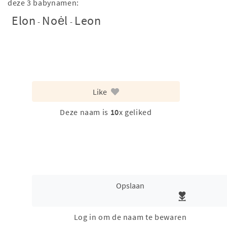
deze 3 babynamen:
Elon
Noėl
Leon
-
-
Like
Deze naam is
10
x geliked
Opslaan
Log in om de naam te bewaren