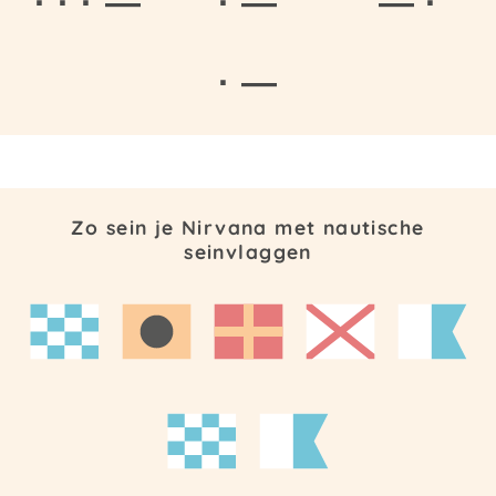
· · · —
· —
— ·
· —
Zo sein je Nirvana met nautische
seinvlaggen