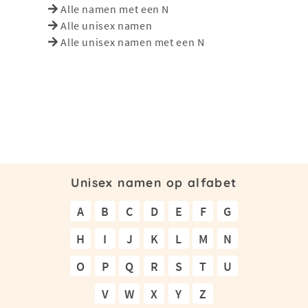
Alle namen met een N
Alle unisex namen
Alle unisex namen met een N
Unisex namen op alfabet
A
B
C
D
E
F
G
H
I
J
K
L
M
N
O
P
Q
R
S
T
U
V
W
X
Y
Z