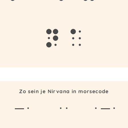
n
a
Zo sein je Nirvana in morsecode
— ·
· ·
· — ·