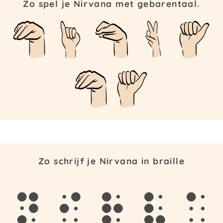
Zo spel je Nirvana met gebarentaal.
Zo schrijf je Nirvana in braille
n
i
r
v
a