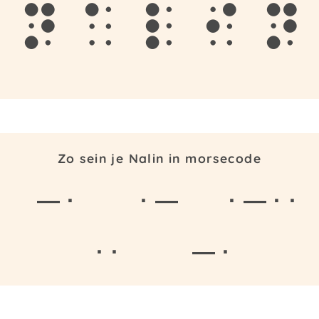
n
a
l
i
n
Zo sein je Nalin in morsecode
— ·
· —
· — · ·
· ·
— ·