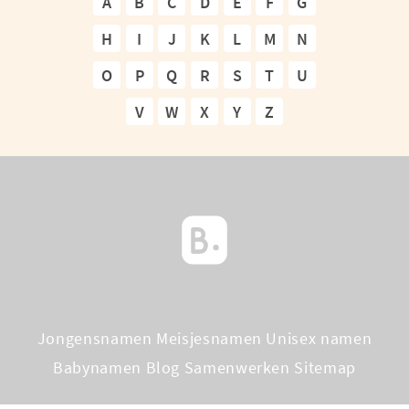
A
B
C
D
E
F
G
H
I
J
K
L
M
N
O
P
Q
R
S
T
U
V
W
X
Y
Z
Jongensnamen
Meisjesnamen
Unisex namen
Babynamen Blog
Samenwerken
Sitemap