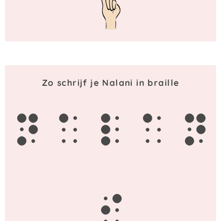
Zo schrijf je Nalani in braille
n
a
l
a
n
i