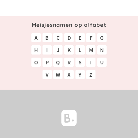
Meisjesnamen op alfabet
A
B
C
D
E
F
G
H
I
J
K
L
M
N
O
P
Q
R
S
T
U
V
W
X
Y
Z