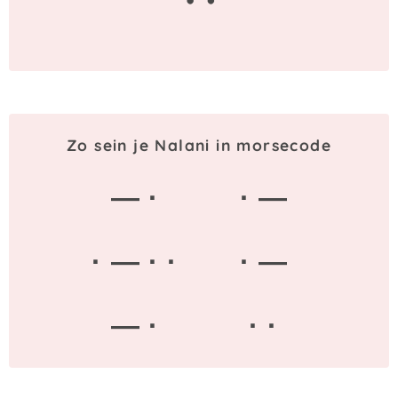
Zo sein je Nalani in morsecode
— ·
· —
· — · ·
· —
— ·
· ·