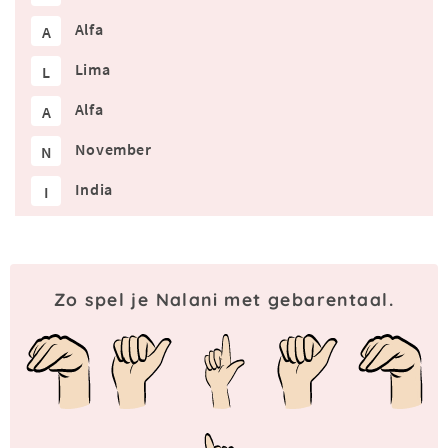
Alfa
A
Lima
L
Alfa
A
November
N
India
I
Zo spel je Nalani met gebarentaal.