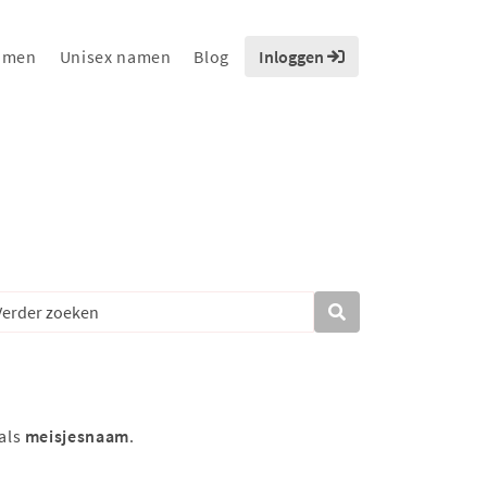
amen
Unisex namen
Blog
Inloggen
als
meisjesnaam
.