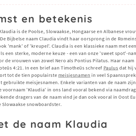
mst en betekenis
Klaudia is de Poolse, Slowaakse, Hongaarse en Albanese vro
m. De Bijbelse naam Claudia vindt haar oorsprong in de Romei
ook 'mank' of 'kreupel'. Claudia is een klassieke naam met e
s als een sterke, moderne keuze - een van onze 'sweet spot'-
 de vrouwen van zowel Nero als Pontius Pilatus. Haar naam k
moteüs 4:21. In een brief aan Timotheüs schreef
Paulus
dat hij
rt tot de tien populairste
meisjesnamen
in veel Spaanssprek
t gebruikte meisjesnamen. Enkele varianten van de naam zijn
e voornaam 'Klaudia' in ons land vooral bekend via naamdrage
kende dragers van de naam vind je dan ook vooral in Oost Eu
de Slowaakse snowboardster.
t de naam Klaudia