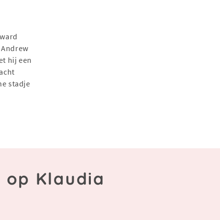
dward
at Andrew
t hij een
acht
ne stadje
n op Klaudia