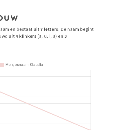
ouw
naam en bestaat uit
7 letters
. De naam begint
uwd uit
4 klinkers
(a, u, i, a) en
3