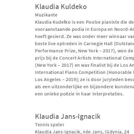
Klaudia Kuldeko
Muzikante
Klaudia Kudełko is een Poolse pianiste die d
vooraanstaande podia in Europa en Noord-A
heeft gesierd. Ze was onder meer winnaar va
beste live optreden in Carnegie Hall (Outstan
Performance Prize, New York – 2017), won de
prijs bij de Concert Artists International Com
(New York – 2017) en was finalist bij de Los A
International Piano Competition (Honorable
Los Angeles – 2019); ze is door juryleden be
als een uitzonderlijke en bijzondere kunsten
een unieke poëzie in haar interpretaties.
Klaudia Jans-Ignacik
Tennis speler
Klaudia Jans-Ignacik, née Jans, (Gdynia, 24