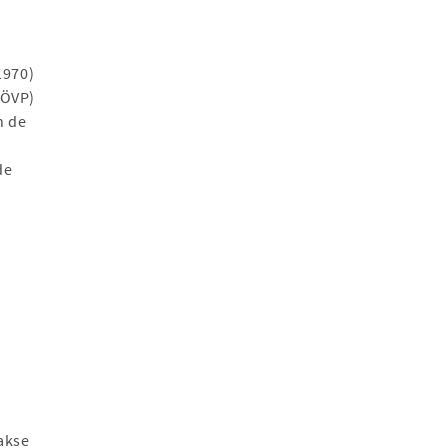
1970)
(ÖVP)
n de
de
akse