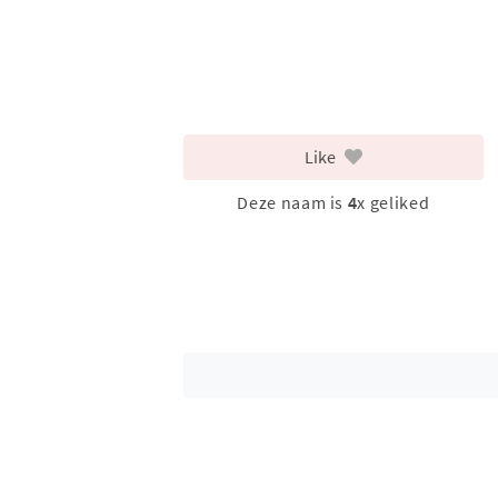
Like
Deze naam is
4
x geliked