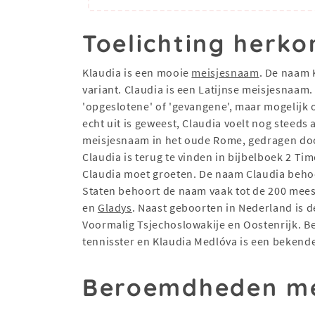
Toelichting herko
Klaudia is een mooie
meisjesnaam
. De naam 
variant. Claudia is een Latijnse meisjesnaa
'opgeslotene' of 'gevangene', maar mogelijk 
echt uit is geweest, Claudia voelt nog steed
meisjesnaam in het oude Rome, gedragen door
Claudia is terug te vinden in bijbelboek 2 Ti
Claudia moet groeten. De naam Claudia behoo
Staten behoort de naam vaak tot de 200 mees
en
Gladys
. Naast geboorten in Nederland is d
Voormalig Tsjechoslowakije en Oostenrijk. Be
tennisster en Klaudia Medlóva is een beken
Beroemdheden me