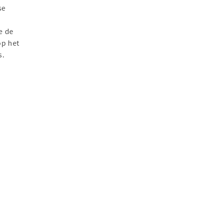
se
e de
op het
s.