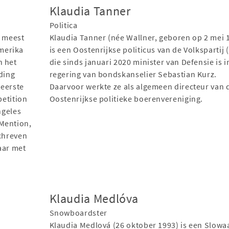
Klaudia Tanner
Politica
e meest
Klaudia Tanner (née Wallner, geboren op 2 mei 
merika
is een Oostenrijkse politicus van de Volkspartij 
n het
die sinds januari 2020 minister van Defensie is i
ding
regering van bondskanselier Sebastian Kurz.
 eerste
Daarvoor werkte ze als algemeen directeur van 
petition
Oostenrijkse politieke boerenvereniging.
ngeles
 Mention,
schreven
aar met
Klaudia Medlóva
Snowboardster
Klaudia Medlová (26 oktober 1993) is een Slowa