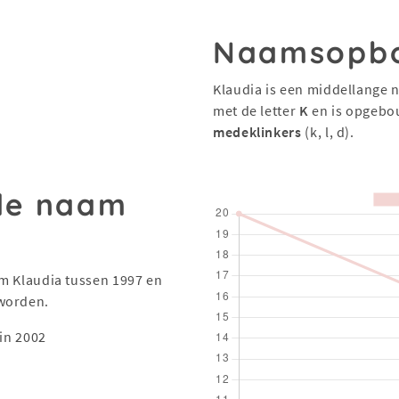
Naamsopb
Klaudia is een middellange 
met de letter
K
en is opgebo
medeklinkers
(k, l, d).
 de naam
aam Klaudia tussen 1997 en
eworden.
in 2002