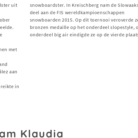
ster uit
snowboardster. In Kreischberg nam de Slowaak
deel aan de FIS wereldkampioenschappen
tober
snowboarden 2015. Op dit toernooi veroverde z
eelde.
bronzen medaille op het onderdeel slopestyle, 
e
onderdeel big air eindigde ze op de vierde plaat
amen met
d
land
ález aan
-
ereikte in
aam Klaudia