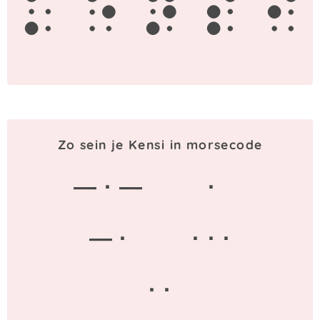
k
e
n
s
i
Zo sein je Kensi in morsecode
— · —
·
— ·
· · ·
· ·