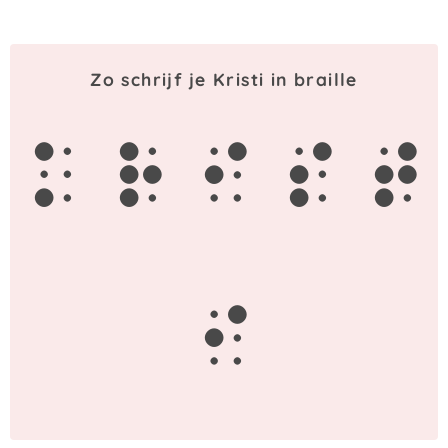
Zo schrijf je Kristi in braille
k
r
i
s
t
i