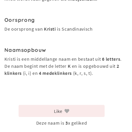
Oorsprong
De oorsprong van
Kristi
is Scandinavisch
Naamsopbouw
Kristi is een middellange naam en bestaat uit
6 letters
.
De naam begint met de letter
K
en is opgebouwd uit
2
klinkers
(i, i) en
4 medeklinkers
(k, r, s, t).
Like
Deze naam is
3
x geliked