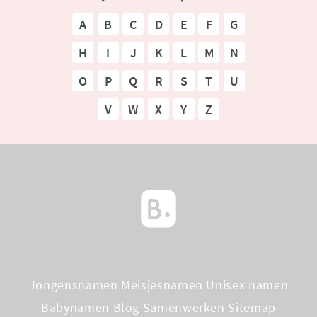
A
B
C
D
E
F
G
H
I
J
K
L
M
N
O
P
Q
R
S
T
U
V
W
X
Y
Z
Jongensnamen
Meisjesnamen
Unisex namen
Babynamen Blog
Samenwerken
Sitemap