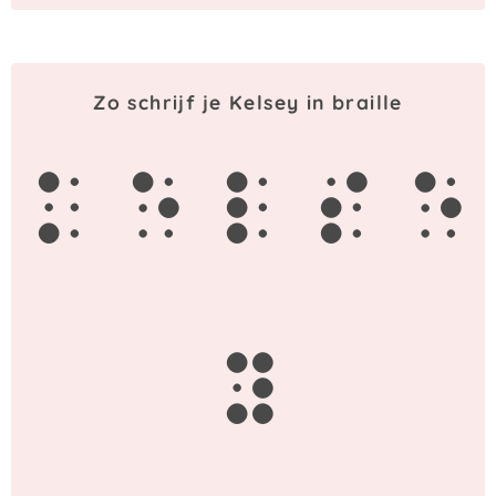
Zo schrijf je Kelsey in braille
k
e
l
s
e
y