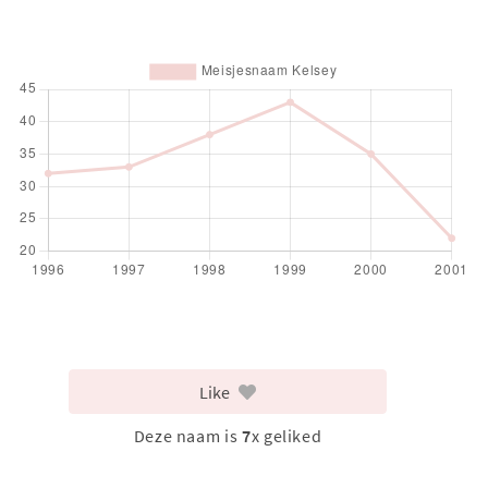
Like
Deze naam is
7
x geliked