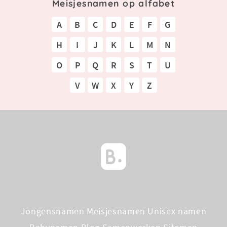
Meisjesnamen op alfabet
A
B
C
D
E
F
G
H
I
J
K
L
M
N
O
P
Q
R
S
T
U
V
W
X
Y
Z
Jongensnamen
Meisjesnamen
Unisex namen