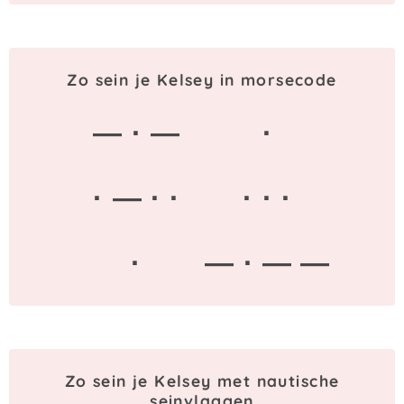
Zo sein je Kelsey in morsecode
— · —
·
· — · ·
· · ·
·
— · — —
Zo sein je Kelsey met nautische
seinvlaggen