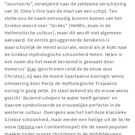
"vuurtoorts", verwijzend naar de zeldzame verschijning
van St. Elmo's Fire (van de mast van een schip). Ten
slotte zou de naam eenvoudig kunnen komen van het
Griekse woord voor "Grieks" (Hellēn, zoals in de
Hellenistische cultuur), maar dit wordt niet algemeen
aanvaard. De eerste gesuggereerde betekenis is
waarschijnlijk de meest accurate, vooral als je kijkt naar
de Griekse mythologische schoonheid Helen. Helen is
een naam die het meest beroemd is gemaakt door
Homerus'
Ilias
(geschreven rond de 8e eeuw voor
Christus); zij was de mooie Spartaanse koningin wiens
ontvoering door Parijs de mythologische Trojaanse
oorlog in gang zette. Ze staat bekend als de vrouw wiens
gezicht 'duizend schepen te water heeft gelaten' en
daarom symboliseerde ze vrouwelijke perfectie in de
westerse cultuur. Overigens was het niet deze klassieke
Griekse schoonheid, maar eerder een heilige uit de 3e/4e
eeuw (
Helena
van Constantinopel) die de naam populair
maakte onder vroege christenen in de middeleeuwen.