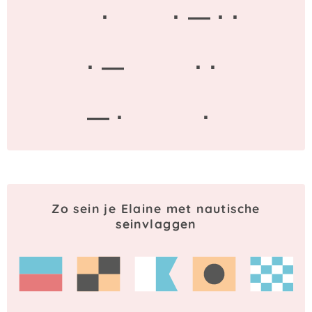
·
· — · ·
· —
· ·
— ·
·
Zo sein je Elaine met nautische
seinvlaggen