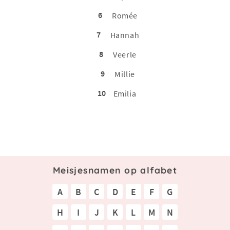
6
Romée
7
Hannah
8
Veerle
9
Millie
10
Emilia
Meisjesnamen op alfabet
A
B
C
D
E
F
G
H
I
J
K
L
M
N