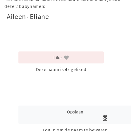
deze 2 babynamen:
Aileen
Eliane
-
Like
Deze naam is
4
x geliked
Opslaan
Log in om de naam te bewaren