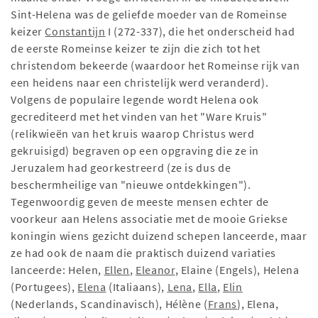
Sint-Helena was de geliefde moeder van de Romeinse
keizer
Constantijn
I (272-337), die het onderscheid had
de eerste Romeinse keizer te zijn die zich tot het
christendom bekeerde (waardoor het Romeinse rijk van
een heidens naar een christelijk werd veranderd).
Volgens de populaire legende wordt Helena ook
gecrediteerd met het vinden van het "Ware Kruis"
(relikwieën van het kruis waarop Christus werd
gekruisigd) begraven op een opgraving die ze in
Jeruzalem had georkestreerd (ze is dus de
beschermheilige van "nieuwe ontdekkingen").
Tegenwoordig geven de meeste mensen echter de
voorkeur aan Helens associatie met de mooie Griekse
koningin wiens gezicht duizend schepen lanceerde, maar
ze had ook de naam die praktisch duizend variaties
lanceerde: Helen,
Ellen
,
Eleanor
, Elaine (Engels), Helena
(Portugees),
Elena
(Italiaans),
Lena
,
Ella
,
Elin
(Nederlands, Scandinavisch), Hélène (
Frans
), Elena,