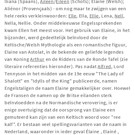
Iliana (Spaans),
Aileen
/
Eileen
(Schots); Elaine (Welsh);
Aliénor (Provençaals) - om nog maar te zwijgen van een
hele reeks verkleinwoorden:
Elle
, Ella,
Ellie
, Lena,
Nell
,
Nella, Nellie. Onder middeleeuwse Engelssprekenden
kwam Ellen het meest voor. Het gebruik van Elaine, in het
bijzonder, werd gedeeltelijk beïnvloed door de
Keltische/Welsh Mythologie als een romantische figuur,
Elaine van Astolat, in de bekende en geliefde legendes
van Koning
Arthur
en de Ridders van de Ronde Tafel (zie
literaire referenties hieronder). Pas nadat
Alfred
, Lord
Tennyson in het midden van de 19e eeuw "The Lady of
Shalott" en "Idylls of the King" publiceerde, namen
Engelstaligen de naam Elaine gemakkelijker over. Hoewel
de Fransen de namen op de Britse eilanden sterk
beïnvloedden na de Normandische verovering, is er
enige overtuiging dat de oorsprong van Elaine een
gemuteerd kan zijn van een Keltisch woord voor "ree
kalf". Er bestaan veel spellingsvarianten van de naam in
Nederland, waaronder in ieder geval Élaine , Elainé ,