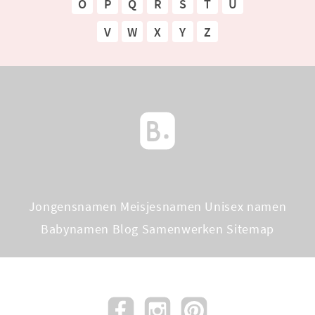
O
P
Q
R
S
T
U
V
W
X
Y
Z
Jongensnamen
Meisjesnamen
Unisex namen
Babynamen Blog
Samenwerken
Sitemap