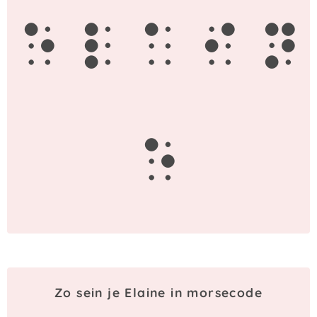
e
l
a
i
n
e
Zo sein je Elaine in morsecode