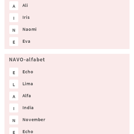
Ali
A
Iris
I
Naomi
N
Eva
E
NAVO-alfabet
Echo
E
Lima
L
Alfa
A
India
I
November
N
Echo
E