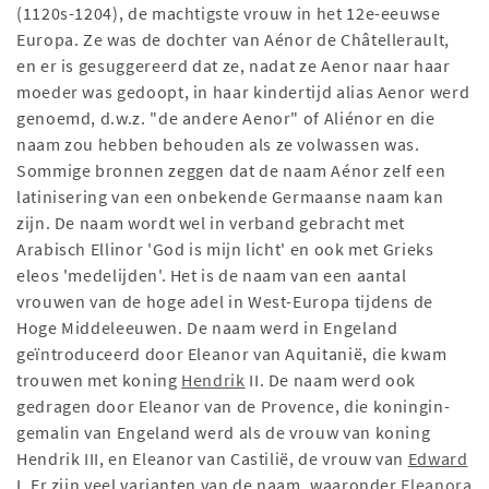
(1120s-1204), de machtigste vrouw in het 12e-eeuwse
Europa. Ze was de dochter van Aénor de Châtellerault,
en er is gesuggereerd dat ze, nadat ze Aenor naar haar
moeder was gedoopt, in haar kindertijd alias Aenor werd
genoemd, d.w.z. "de andere Aenor" of Aliénor en die
naam zou hebben behouden als ze volwassen was.
Sommige bronnen zeggen dat de naam Aénor zelf een
latinisering van een onbekende Germaanse naam kan
zijn. De naam wordt wel in verband gebracht met
Arabisch Ellinor 'God is mijn licht' en ook met Grieks
eleos 'medelijden'. Het is de naam van een aantal
vrouwen van de hoge adel in West-Europa tijdens de
Hoge Middeleeuwen. De naam werd in Engeland
geïntroduceerd door Eleanor van Aquitanië, die kwam
trouwen met koning
Hendrik
II. De naam werd ook
gedragen door Eleanor van de Provence, die koningin-
gemalin van Engeland werd als de vrouw van koning
Hendrik III, en Eleanor van Castilië, de vrouw van
Edward
I. Er zijn veel varianten van de naam, waaronder
Eleanora