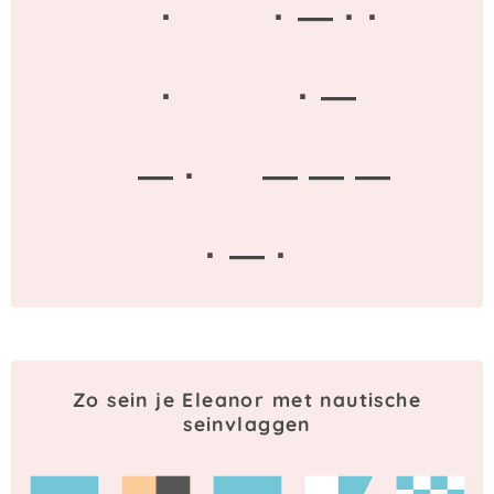
·
· — · ·
·
· —
— ·
— — —
· — ·
Zo sein je Eleanor met nautische
seinvlaggen