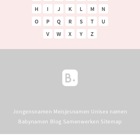
H
I
J
K
L
M
N
O
P
Q
R
S
T
U
V
W
X
Y
Z
Jongensnamen
Meisjesnamen
Unisex namen
Babynamen Blog
Samenwerken
Sitemap