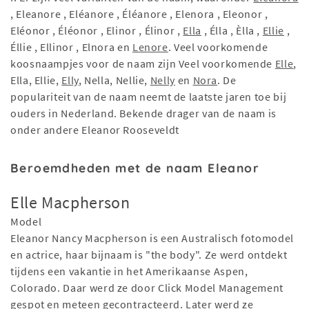
, Eleanore , Eléanore , Éléanore , Elenora , Eleonor ,
Eléonor , Éléonor , Elinor , Élinor ,
Ella
, Élla , Èlla ,
Ellie
,
Éllie , Ellinor , Elnora en
Lenore
. Veel voorkomende
koosnaampjes voor de naam zijn Veel voorkomende
Elle
,
Ella, Ellie,
Elly
, Nella, Nellie,
Nelly
en
Nora
. De
populariteit van de naam neemt de laatste jaren toe bij
ouders in Nederland. Bekende drager van de naam is
onder andere Eleanor Rooseveldt
Beroemdheden met de naam Eleanor
Elle Macpherson
Model
Eleanor Nancy Macpherson is een Australisch fotomodel
en actrice, haar bijnaam is "the body". Ze werd ontdekt
tijdens een vakantie in het Amerikaanse Aspen,
Colorado. Daar werd ze door Click Model Management
gespot en meteen gecontracteerd. Later werd ze