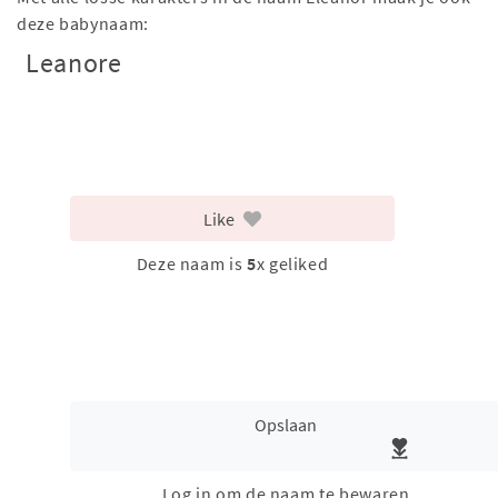
deze babynaam:
Leanore
Like
Deze naam is
5
x geliked
Opslaan
Log in om de naam te bewaren