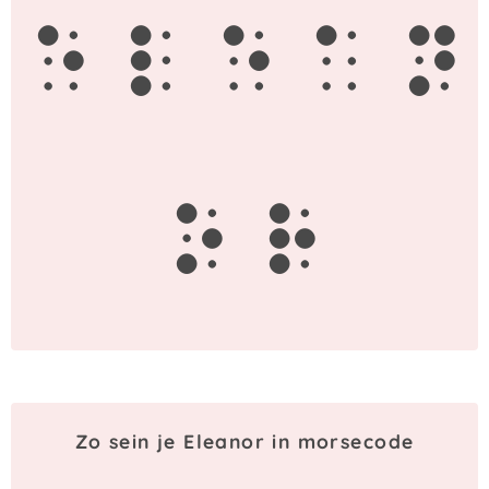
e
l
e
a
n
o
r
Zo sein je Eleanor in morsecode