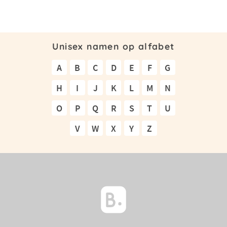
Unisex namen op alfabet
A
B
C
D
E
F
G
H
I
J
K
L
M
N
O
P
Q
R
S
T
U
V
W
X
Y
Z