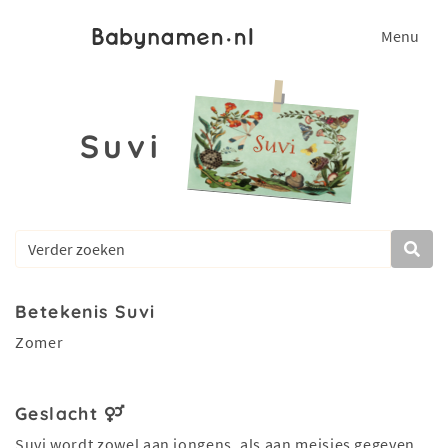
Menu
Suvi
Betekenis Suvi
Zomer
Geslacht
Suvi wordt zowel aan jongens, als aan meisjes gegeven