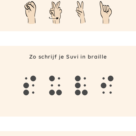
Zo schrijf je Suvi in braille
s
u
v
i