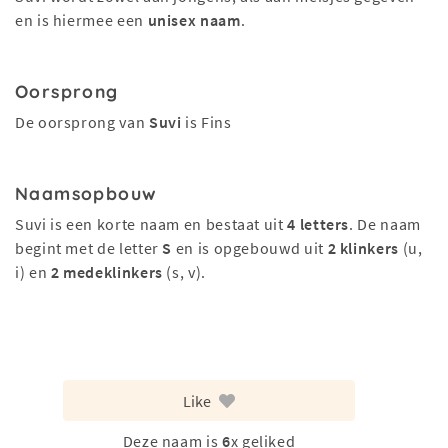
en is hiermee een
unisex naam
.
Oorsprong
De oorsprong van
Suvi
is Fins
Naamsopbouw
Suvi is een korte naam en bestaat uit
4 letters
. De naam
begint met de letter
S
en is opgebouwd uit
2 klinkers
(u,
i) en
2 medeklinkers
(s, v).
Like
Deze naam is
6
x geliked