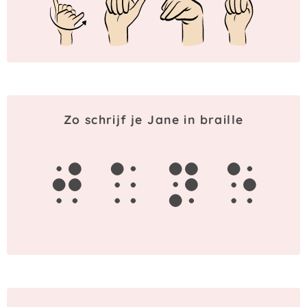
Zo schrijf je Jane in braille
j
a
n
e