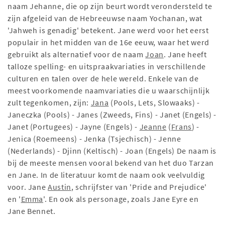
naam Jehanne, die op zijn beurt wordt verondersteld te
zijn afgeleid van de Hebreeuwse naam Yochanan, wat
'Jahweh is genadig' betekent. Jane werd voor het eerst
populair in het midden van de 16e eeuw, waar het werd
gebruikt als alternatief voor de naam
Joan
. Jane heeft
talloze spelling- en uitspraakvariaties in verschillende
culturen en talen over de hele wereld. Enkele van de
meest voorkomende naamvariaties die u waarschijnlijk
zult tegenkomen, zijn:
Jana
(Pools, Lets, Slowaaks) -
Janeczka (Pools) - Janes (Zweeds, Fins) - Janet (Engels) -
Janet (Portugees) - Jayne (Engels) -
Jeanne
(
Frans
) -
Jenica (Roemeens) - Jenka (Tsjechisch) - Jenne
(Nederlands) - Djinn (Keltisch) - Joan (Engels) De naam is
bij de meeste mensen vooral bekend van het duo Tarzan
en Jane. In de literatuur komt de naam ook veelvuldig
voor. Jane
Austin
, schrijfster van 'Pride and Prejudice'
en '
Emma
'. En ook als personage, zoals Jane Eyre en
Jane Bennet.