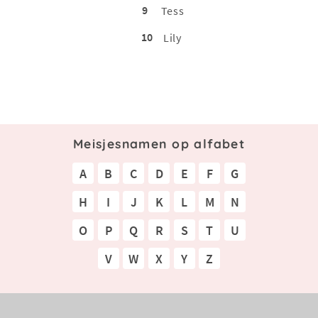
9
Tess
10
Lily
Meisjesnamen op alfabet
A
B
C
D
E
F
G
H
I
J
K
L
M
N
O
P
Q
R
S
T
U
V
W
X
Y
Z