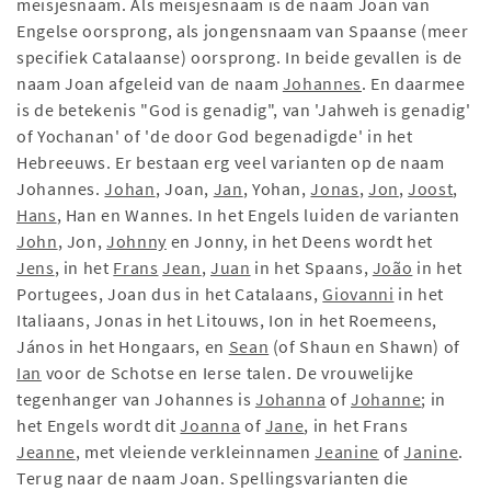
meisjesnaam. Als meisjesnaam is de naam Joan van
Engelse oorsprong, als jongensnaam van Spaanse (meer
specifiek Catalaanse) oorsprong. In beide gevallen is de
naam Joan afgeleid van de naam
Johannes
. En daarmee
is de betekenis "God is genadig", van 'Jahweh is genadig'
of Yochanan' of 'de door God begenadigde' in het
Hebreeuws. Er bestaan erg veel varianten op de naam
Johannes.
Johan
, Joan,
Jan
, Yohan,
Jonas
,
Jon
,
Joost
,
Hans
, Han en Wannes. In het Engels luiden de varianten
John
, Jon,
Johnny
en Jonny, in het Deens wordt het
Jens
, in het
Frans
Jean
,
Juan
in het Spaans,
João
in het
Portugees, Joan dus in het Catalaans,
Giovanni
in het
Italiaans, Jonas in het Litouws, Ion in het Roemeens,
János in het Hongaars, en
Sean
(of Shaun en Shawn) of
Ian
voor de Schotse en Ierse talen. De vrouwelijke
tegenhanger van Johannes is
Johanna
of
Johanne
; in
het Engels wordt dit
Joanna
of
Jane
, in het Frans
Jeanne
, met vleiende verkleinnamen
Jeanine
of
Janine
.
Terug naar de naam Joan. Spellingsvarianten die