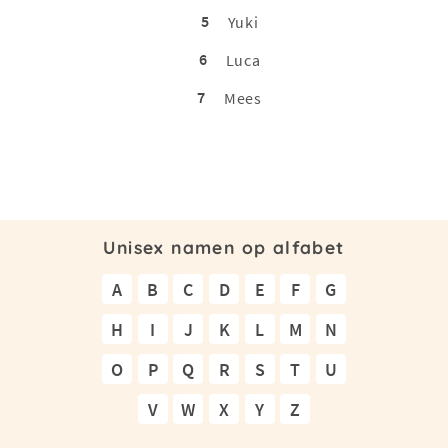
5
Yuki
6
Luca
7
Mees
Unisex namen op alfabet
A
B
C
D
E
F
G
H
I
J
K
L
M
N
O
P
Q
R
S
T
U
V
W
X
Y
Z