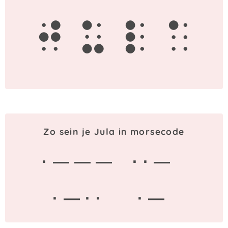
j
u
l
a
Zo sein je Jula in morsecode
· — — —
· · —
· — · ·
· —