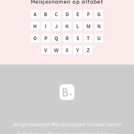
Meisjesnamen op alfabet
A
B
C
D
E
F
G
H
I
J
K
L
M
N
O
P
Q
R
S
T
U
V
W
X
Y
Z
Jongensnamen
Meisjesnamen
Unisex namen
Babynamen Blog
Samenwerken
Sitemap