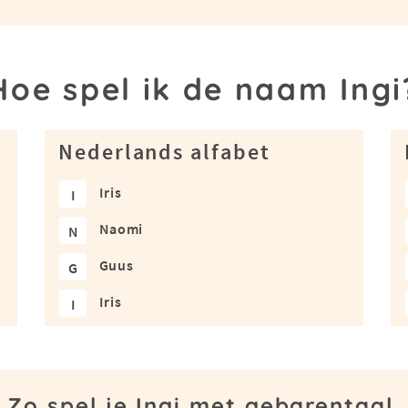
Hoe spel ik de naam Ingi
Nederlands alfabet
Iris
I
Naomi
N
Guus
G
Iris
I
Zo spel je Ingi met gebarentaal.