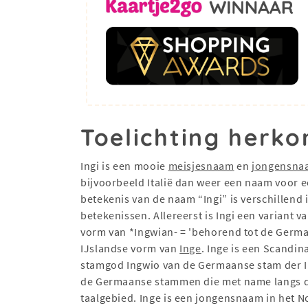
Toelichting herko
Ingi is een mooie
meisjesnaam
en
jongensna
bijvoorbeeld Italië dan weer een naam voor e
betekenis van de naam “Ingi” is verschillend 
betekenissen. Allereerst is Ingi een varian
vorm van *Ingwian- = 'behorend tot de Germa
IJslandse vorm van
Inge
. Inge is een Scandi
stamgod Ingwio van de Germaanse stam der I
de Germaanse stammen die met name langs de
taalgebied. Inge is een jongensnaam in het N