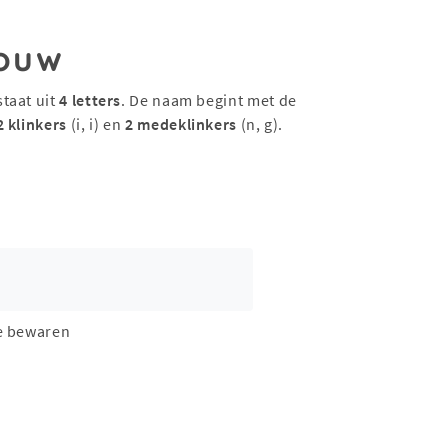
ouw
staat uit
4 letters
. De naam begint met de
2 klinkers
(i, i) en
2 medeklinkers
(n, g).
e bewaren