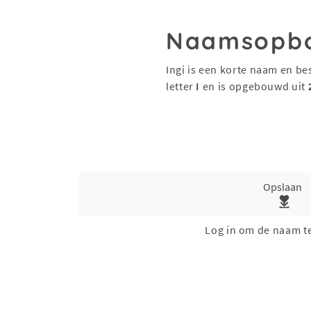
Naamsopb
Ingi is een korte naam en be
letter
I
en is opgebouwd uit
Opslaan
Log in om de naam t