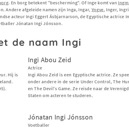
borg
. En borg betekent "bescherming". Of Inge komt van
Ingm
n. Andere afgeleide namen zijn Inga, Ingar,
Yngve
, Inger, Ing
dse acteur Ingi Eggert Ásbjarnarson, de Egyptische actrice Ing
etballer Jónatan Ingi Jónsson.
t de naam Ingi
Ingi Abou Zeid
Actrice
r. Hij is
Ingi Abou Zeid is een Egyptische actrice. Ze spee
celand.
onder andere in de serie Under Control, The Hu
95).
en The Devil's Game. Ze reisde naar de Verenig
Staten om acteren te studeren.
Jónatan Ingi Jónsson
Voetballer