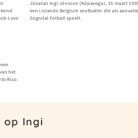
in
Jónatan Ingi Jónsson (Kópavogur, 15 maart 1999
bekend
een IJslands-Belgisch voetballer die als aanvall
 Hob-Love
Sogndal Fotball speelt.
 een
 van het
to Rico.
 op Ingi