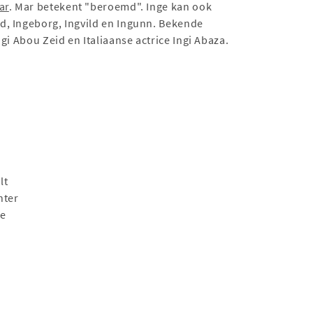
ar
. Mar betekent "beroemd". Inge kan ook
rid, Ingeborg, Ingvild en Ingunn. Bekende
i Abou Zeid en Italiaanse actrice Ingi Abaza.
lt
nter
de