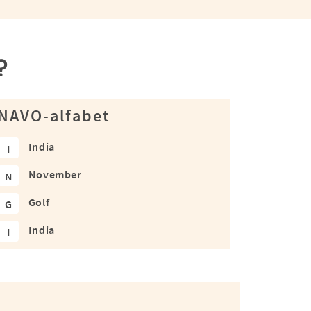
?
NAVO-alfabet
India
I
November
N
Golf
G
India
I