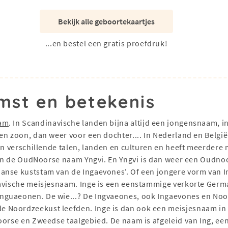
Bekijk alle geboortekaartjes
...en bestel een gratis proefdruk!
mst en betekenis
am
. In Scandinavische landen bijna altijd een jongensnaam, i
en zoon, dan weer voor een dochter.... In Nederland en Belgi
in verschillende talen, landen en culturen en heeft meerdere 
t van de OudNoorse naam Yngvi. En Yngvi is dan weer een Oud
anse kuststam van de Ingaevones'. Of een jongere vorm van I
navische meisjesnaam. Inge is een eenstammige verkorte Germ
nguaeonen. De wie...? De Ingvaeones, ook Ingaevones en No
 Noordzeekust leefden. Inge is dan ook een meisjesnaam in 
oorse en Zweedse taalgebied. De naam is afgeleid van Ing, e