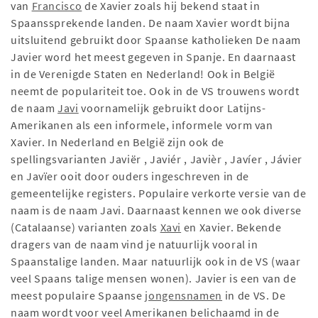
van
Francisco
de Xavier zoals hij bekend staat in
Spaanssprekende landen. De naam Xavier wordt bijna
uitsluitend gebruikt door Spaanse katholieken De naam
Javier word het meest gegeven in Spanje. En daarnaast
in de Verenigde Staten en Nederland! Ook in België
neemt de populariteit toe. Ook in de VS trouwens wordt
de naam
Javi
voornamelijk gebruikt door Latijns-
Amerikanen als een informele, informele vorm van
Xavier. In Nederland en België zijn ook de
spellingsvarianten Javiër , Javiér , Javièr , Javíer , Jávier
en Javïer ooit door ouders ingeschreven in de
gemeentelijke registers. Populaire verkorte versie van de
naam is de naam Javi. Daarnaast kennen we ook diverse
(Catalaanse) varianten zoals
Xavi
en Xavier. Bekende
dragers van de naam vind je natuurlijk vooral in
Spaanstalige landen. Maar natuurlijk ook in de VS (waar
veel Spaans talige mensen wonen). Javier is een van de
meest populaire Spaanse
jongensnamen
in de VS. De
naam wordt voor veel Amerikanen belichaamd in de