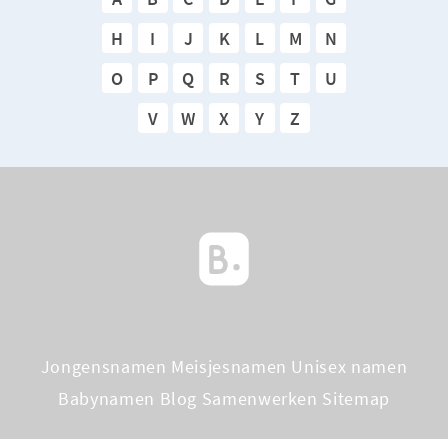
H
I
J
K
L
M
N
O
P
Q
R
S
T
U
V
W
X
Y
Z
Jongensnamen
Meisjesnamen
Unisex namen
Babynamen Blog
Samenwerken
Sitemap