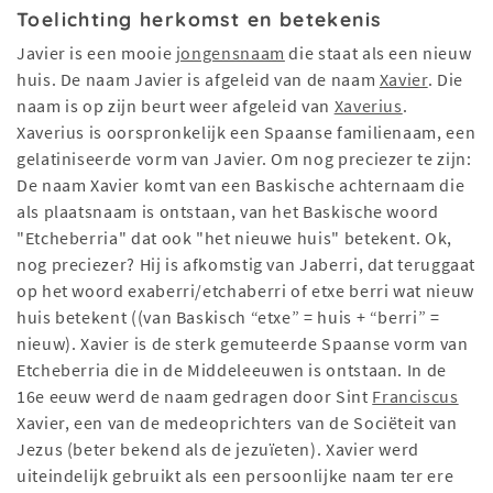
Toelichting herkomst en betekenis
Javier is een mooie
jongensnaam
die staat als een nieuw
huis. De naam Javier is afgeleid van de naam
Xavier
. Die
naam is op zijn beurt weer afgeleid van
Xaverius
.
Xaverius is oorspronkelijk een Spaanse familienaam, een
gelatiniseerde vorm van Javier. Om nog preciezer te zijn:
De naam Xavier komt van een Baskische achternaam die
als plaatsnaam is ontstaan, van het Baskische woord
"Etcheberria" dat ook "het nieuwe huis" betekent. Ok,
nog preciezer? Hij is afkomstig van Jaberri, dat teruggaat
op het woord exaberri/etchaberri of etxe berri wat nieuw
huis betekent ((van Baskisch “etxe” = huis + “berri” =
nieuw). Xavier is de sterk gemuteerde Spaanse vorm van
Etcheberria die in de Middeleeuwen is ontstaan. In de
16e eeuw werd de naam gedragen door Sint
Franciscus
Xavier, een van de medeoprichters van de Sociëteit van
Jezus (beter bekend als de jezuïeten). Xavier werd
uiteindelijk gebruikt als een persoonlijke naam ter ere