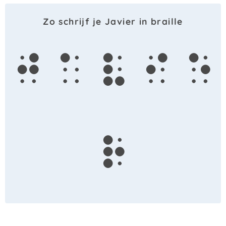
Zo schrijf je Javier in braille
j
a
v
i
e
r