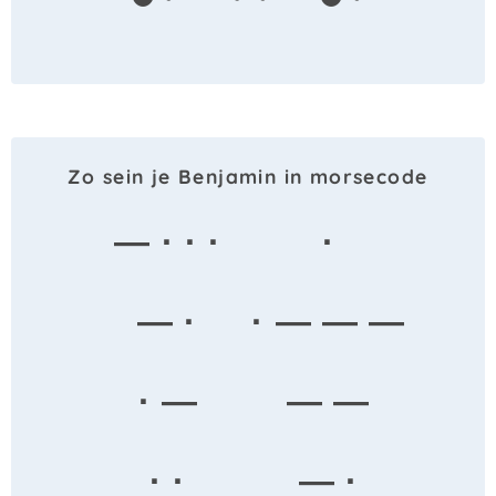
Zo sein je Benjamin in morsecode
— · · ·
·
— ·
· — — —
· —
— —
· ·
— ·