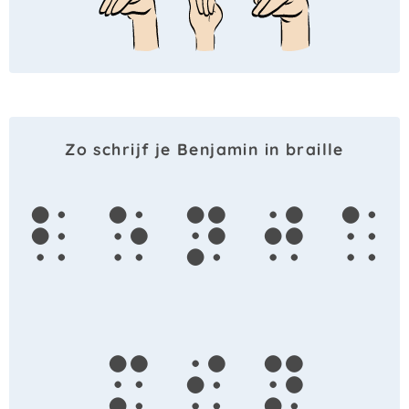
Zo schrijf je Benjamin in braille
b
e
n
j
a
m
i
n