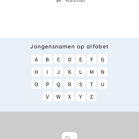
Jongensnamen op alfabet
A
B
C
D
E
F
G
H
I
J
K
L
M
N
O
P
Q
R
S
T
U
V
W
X
Y
Z