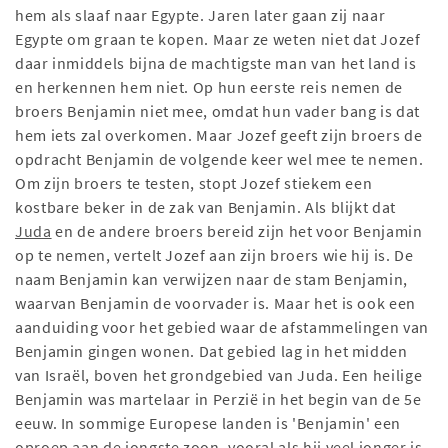
hem als slaaf naar Egypte. Jaren later gaan zij naar
Egypte om graan te kopen. Maar ze weten niet dat Jozef
daar inmiddels bijna de machtigste man van het land is
en herkennen hem niet. Op hun eerste reis nemen de
broers Benjamin niet mee, omdat hun vader bang is dat
hem iets zal overkomen. Maar Jozef geeft zijn broers de
opdracht Benjamin de volgende keer wel mee te nemen.
Om zijn broers te testen, stopt Jozef stiekem een
kostbare beker in de zak van Benjamin. Als blijkt dat
Juda
en de andere broers bereid zijn het voor Benjamin
op te nemen, vertelt Jozef aan zijn broers wie hij is. De
naam Benjamin kan verwijzen naar de stam Benjamin,
waarvan Benjamin de voorvader is. Maar het is ook een
aanduiding voor het gebied waar de afstammelingen van
Benjamin gingen wonen. Dat gebied lag in het midden
van Israël, boven het grondgebied van Juda. Een heilige
Benjamin was martelaar in Perzië in het begin van de 5e
eeuw. In sommige Europese landen is 'Benjamin' een
oproep aan de jongste zoon, vooral als hij veel jonger is