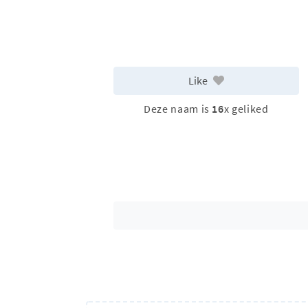
Like
Deze naam is
16
x geliked