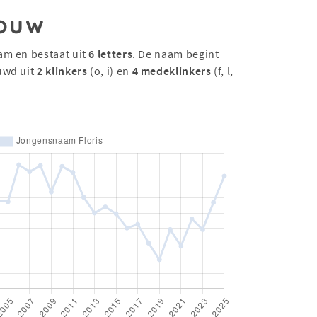
ouw
am en bestaat uit
6 letters
. De naam begint
uwd uit
2 klinkers
(o, i) en
4 medeklinkers
(f, l,