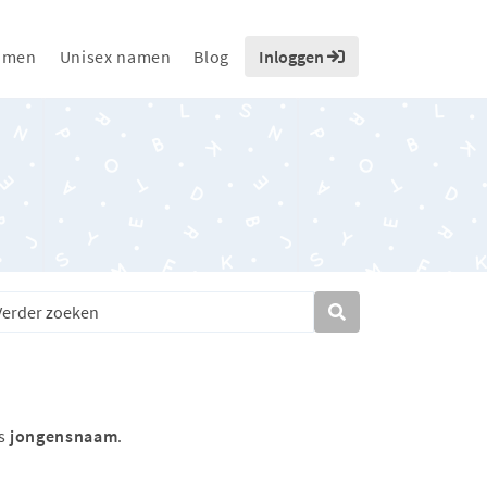
amen
Unisex namen
Blog
Inloggen
ls
jongensnaam
.