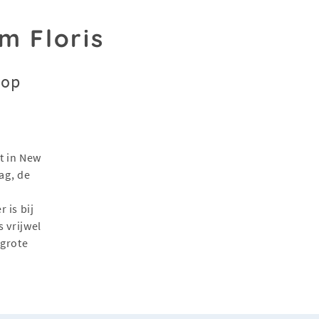
m Floris
oop
n
t in New
ag, de
e
 is bij
 vrijwel
 grote