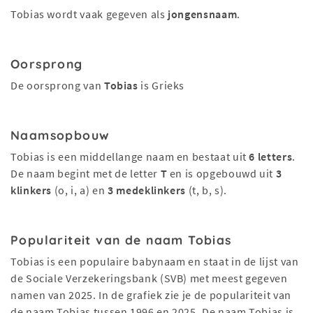
Tobias wordt vaak gegeven als
jongensnaam
.
Oorsprong
De oorsprong van
Tobias
is Grieks
Naamsopbouw
Tobias is een middellange naam en bestaat uit
6 letters
.
De naam begint met de letter
T
en is opgebouwd uit
3
klinkers
(o, i, a) en
3 medeklinkers
(t, b, s).
Populariteit van de naam Tobias
Tobias is een populaire babynaam en staat in de lijst van
de Sociale Verzekeringsbank (SVB) met meest gegeven
namen van 2025. In de grafiek zie je de populariteit van
de naam Tobias tussen 1996 en 2025. De naam Tobias is