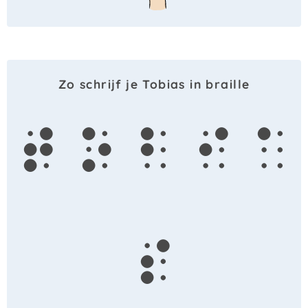
Zo schrijf je Tobias in braille
t
o
b
i
a
s