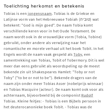
Toelichting herkomst en betekenis
Tobias is een
jongensnaam
. Tobias is de Griekse en
Latijnse vorm van het Hebreeuwse Tobiah (טוביה) wat
betekent: "God is mijn goed". De naam Tobia komt
verschillende keren voor in het Oude Testament. De
naam wordt ook in de vrouwelijke vorm (Tobia, Tobine)
gebruikt, onder andere als verwijzing naar het
romantische en morele verhaal uit het boek Tobit. In het
Engels wordt de naam vaak gespeld als
Toby
, een
samentrekking van Tobias, Tobit of Tobermory. Dit is wel
meer dan eens gebruikt als woordspeling op de meest
bekende zin uit Shakespeares Hamlet: "Toby or not
Toby" ("to be or not to be"). Bekende dragers van de
naam zijn onder meer Tobias Asser (nobelprijs winnaar)
en Tobias Macquire (acteur). De naam komt ook voor als
achternaam, bijvoorbeeld bij de componist
Rudolf
Tobias. Kleine feitjes: - Tobias is een Bijbels persoon in
het deuterocanonieke boek Tobit. - Tobias was de