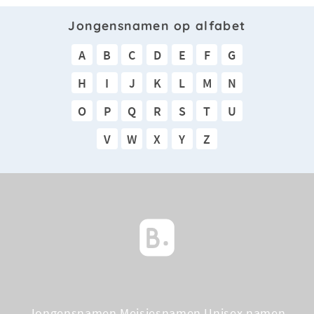
Jongensnamen op alfabet
A
B
C
D
E
F
G
H
I
J
K
L
M
N
O
P
Q
R
S
T
U
V
W
X
Y
Z
Jongensnamen
Meisjesnamen
Unisex namen