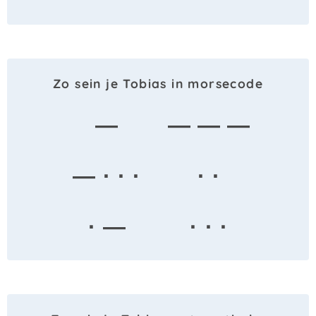
Zo sein je Tobias in morsecode
—
— — —
— · · ·
· ·
· —
· · ·