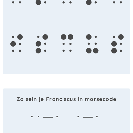
i
s
c
u
s
Zo sein je Franciscus in morsecode
· · — ·
· — ·