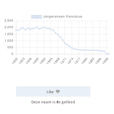
Like
Deze naam is
6
x geliked