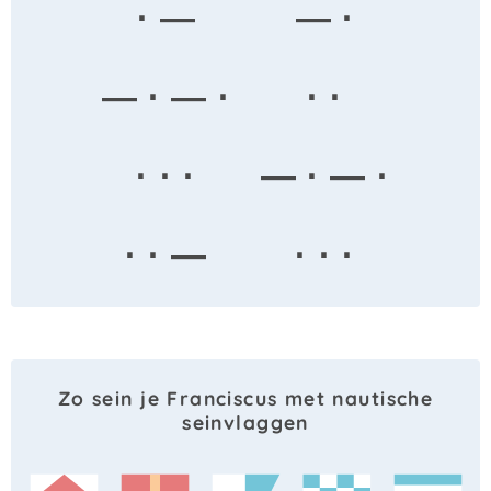
· —
— ·
— · — ·
· ·
· · ·
— · — ·
· · —
· · ·
Zo sein je Franciscus met nautische
seinvlaggen