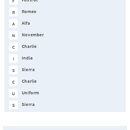
F
Romeo
R
Alfa
A
November
N
Charlie
C
India
I
Sierra
S
Charlie
C
Uniform
U
Sierra
S