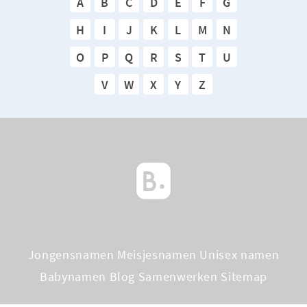
A
B
C
D
E
F
G
H
I
J
K
L
M
N
O
P
Q
R
S
T
U
V
W
X
Y
Z
Jongensnamen
Meisjesnamen
Unisex namen
Babynamen Blog
Samenwerken
Sitemap