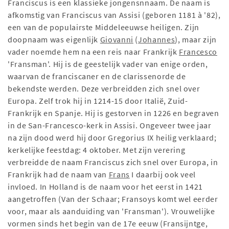
Franciscus is een klassieke jongensnnaam. De naam is
afkomstig van Franciscus van Assisi (geboren 1181 à '82),
een van de populairste Middeleeuwse heiligen. Zijn
doopnaam was eigenlijk
Giovanni
(
Johannes
), maar zijn
vader noemde hem na een reis naar Frankrijk
Francesco
'Fransman'. Hij is de geestelijk vader van enige orden,
waarvan de franciscaner en de clarissenorde de
bekendste werden. Deze verbreidden zich snel over
Europa. Zelf trok hij in 1214-15 door Italië, Zuid-
Frankrijk en Spanje. Hij is gestorven in 1226 en begraven
in de San-Francesco-kerk in Assisi. Ongeveer twee jaar
na zijn dood werd hij door Gregorius IX heilig verklaard;
kerkelijke feestdag: 4 oktober. Met zijn verering
verbreidde de naam Franciscus zich snel over Europa, in
Frankrijk had de naam van
Frans
I daarbij ook veel
invloed. In Holland is de naam voor het eerst in 1421
aangetroffen (Van der Schaar; Fransoys komt wel eerder
voor, maar als aanduiding van 'Fransman'). Vrouwelijke
vormen sinds het begin van de 17e eeuw (Fransijntge,