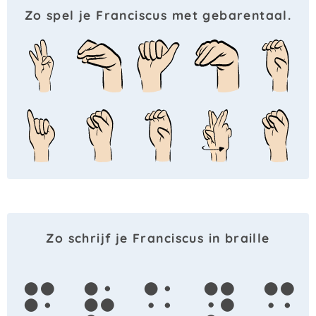
Zo spel je Franciscus met gebarentaal.
Zo schrijf je Franciscus in braille
f
r
a
n
c