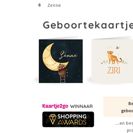
6
Zenne
Geboortekaartje
Be
geboo
...en be
pr