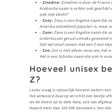
–
Zinedine:
Zinedine is door de Franse 
Arabische naam is echter ook geschikt v
ook niet slecht?
–
Zoey:
Zoey is een Engelse naam die zov
Amerika ontzettend populair is, maar o
–
Zane:
Zane is een Engelse naam die o
ondertussen gerust uniseks genoemd ma
lijkt wel alsof namen met een Z een tikje
–
Zee:
Zee is niet alleen onze zee, het 
Het is een Schotse naam die ook in onz
Hoeveel unisex be
Z?
Leuke vraag is natuurlijk hoeveel ouders een
Het antwoord daarop verschilt een beetje afh
we de meest up to date data, ook van afgel
maand meer dan 100.000 bezoekers. Van all