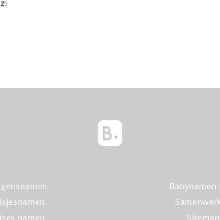
 Z
!
ngensnamen
Babynamen 
isjesnamen
Samenwer
isex namen
Sitemap