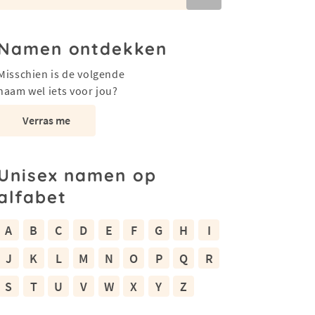
Namen ontdekken
Misschien is de volgende
naam wel iets voor jou?
Verras me
Unisex namen op
alfabet
A
B
C
D
E
F
G
H
I
J
K
L
M
N
O
P
Q
R
S
T
U
V
W
X
Y
Z