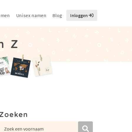
amen
Unisex namen
Blog
Inloggen
n Z
Zoeken