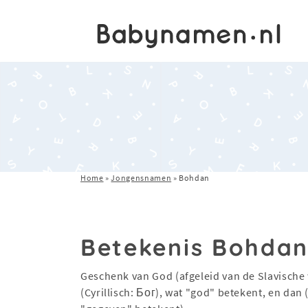
Home
»
Jongensnamen
»
Bohdan
Betekenis Bohda
Geschenk van God (afgeleid van de Slavisch
(Cyrillisch: Бог), wat "god" betekent, en dan (