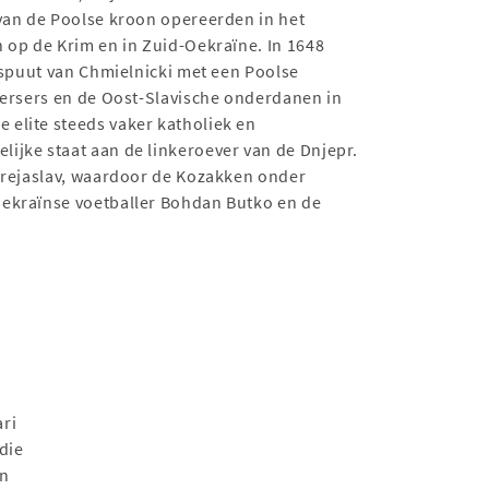
 van de Poolse kroon opereerden in het
 op de Krim en in Zuid-Oekraïne. In 1648
ispuut van Chmielnicki met een Poolse
eersers en de Oost-Slavische onderdanen in
 elite steeds vaker katholiek en
ijke staat aan de linkeroever van de Dnjepr.
Perejaslav, waardoor de Kozakken onder
ekraïnse voetballer Bohdan Butko en de
ri
die
an