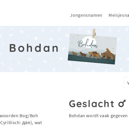
Jongensnamen
Meisjesn
Bohdan
n
Geslacht
e woorden Bog/Boh
Bohdan wordt vaak gegeven
Cyrillisch: дан), wat