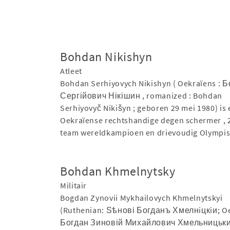
Bohdan Nikishyn
Atleet
Bohdan Serhiyovych Nikishyn ( Oekraïens : 
Сергійович Нікішин , romanized : Bohdan
Serhiyovyč Nikišyn ; geboren 29 mei 1980) is
Oekraïense rechtshandige degen schermer , 
team wereldkampioen en drievoudig Olympi
Bohdan Khmelnytsky
Militair
Bogdan Zynovii Mykhailovych Khmelnytskyi
(Ruthenian: Ѕѣнові Богданъ Хмелнiцкiи; Oe
Богдан Зиновій Михайлович Хмельницьки