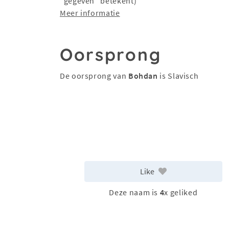
"gegeven" betekent)
Meer informatie
Oorsprong
De oorsprong van
Bohdan
is Slavisch
Like
Deze naam is
4
x geliked