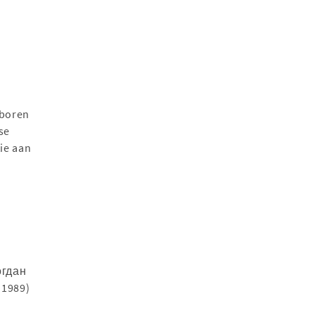
eboren
se
ie aan
огдан
 1989)