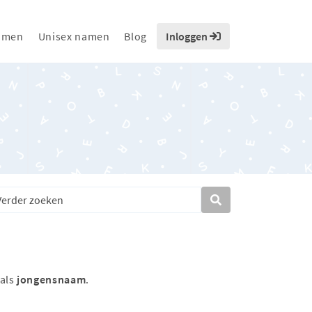
amen
Unisex namen
Blog
Inloggen
 als
jongensnaam
.