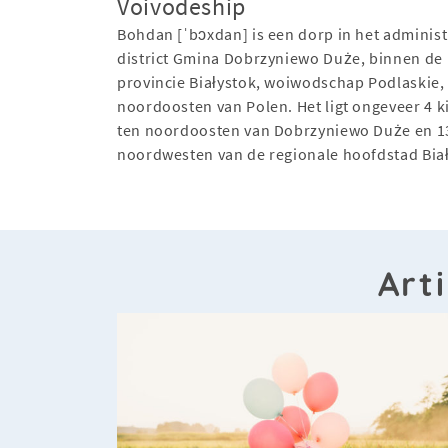
Voivodeship
Bohdan [ˈbɔxdan] is een dorp in het administ
district Gmina Dobrzyniewo Duże, binnen de
provincie Białystok, woiwodschap Podlaskie, 
noordoosten van Polen. Het ligt ongeveer 4 k
ten noordoosten van Dobrzyniewo Duże en 1
noordwesten van de regionale hoofdstad Biał
Art