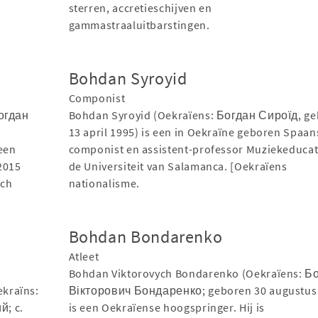
sterren, accretieschijven en
gammastraaluitbarstingen.
Bohdan Syroyid
Componist
Богдан
Bohdan Syroyid (Oekraïens: Богдан Сироїд, g
13 april 1995) is een in Oekraïne geboren Spaan
 een
componist en assistent-professor Muziekeducat
2015
de Universiteit van Salamanca. [Oekraïens
sch
nationalisme.
Bohdan Bondarenko
Atleet
Bohdan Viktorovych Bondarenko (Oekraïens: Б
kraïns:
Вікторович Бондаренко; geboren 30 augustus
й; c.
is een Oekraïense hoogspringer. Hij is