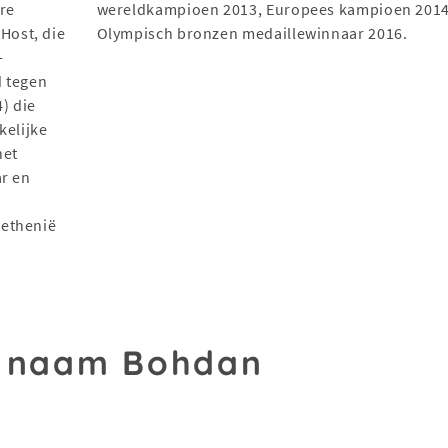
ire
wereldkampioen 2013, Europees kampioen 2014
Host, die
Olympisch bronzen medaillewinnaar 2016.
-
d tegen
) die
kelijke
het
ar en
oethenië
.
e naam Bohdan