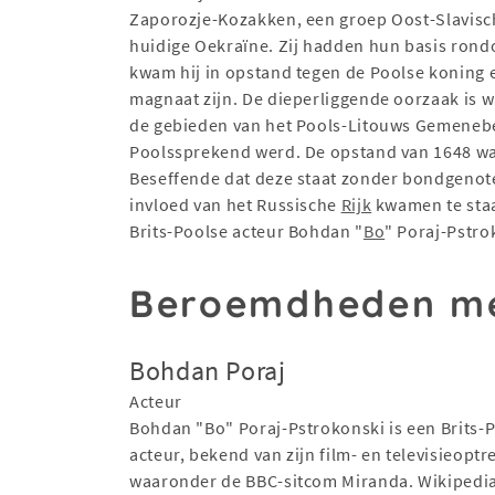
Zaporozje-Kozakken, een groep Oost-Slavische
huidige Oekraïne. Zij hadden hun basis rondo
kwam hij in opstand tegen de Poolse koning e
magnaat zijn. De dieperliggende oorzaak is w
de gebieden van het Pools-Litouws Gemenebes
Poolssprekend werd. De opstand van 1648 was
Beseffende dat deze staat zonder bondgenoten
invloed van het Russische
Rijk
kwamen te staa
Brits-Poolse acteur Bohdan "
Bo
" Poraj-Pstro
Beroemdheden m
Bohdan Poraj
Acteur
Bohdan "Bo" Poraj-Pstrokonski is een Brits-
acteur, bekend van zijn film- en televisieoptr
waaronder de BBC-sitcom Miranda. Wikipedi