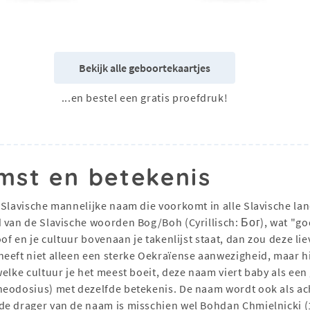
Bekijk alle geboortekaartjes
...en bestel een gratis proefdruk!
mst en betekenis
 Slavische mannelijke naam die voorkomt in alle Slavische lan
 van de Slavische woorden Bog/Boh (Cyrillisch: Бог), wat "god
oof en je cultuur bovenaan je takenlijst staat, dan zou deze l
heeft niet alleen een sterke Oekraïense aanwezigheid, maar h
elke cultuur je het meest boeit, deze naam viert baby als een
eodosius) met dezelfde betekenis. De naam wordt ook als ac
de drager van de naam is misschien wel Bohdan Chmielnicki (