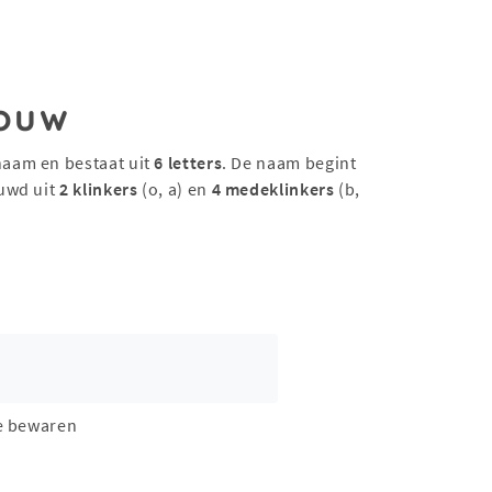
ouw
naam en bestaat uit
6 letters
. De naam begint
uwd uit
2 klinkers
(o, a) en
4 medeklinkers
(b,
e bewaren