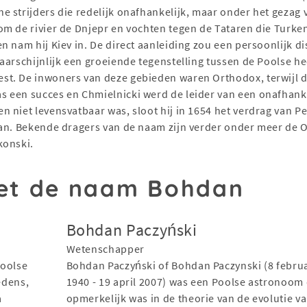
 strijders die redelijk onafhankelijk, maar onder het gezag
m de rivier de Dnjepr en vochten tegen de Tataren die Turken
n nam hij Kiev in. De direct aanleiding zou een persoonlijk d
aarschijnlijk een groeiende tegenstelling tussen de Poolse h
t. De inwoners van deze gebieden waren Orthodox, terwijl de
 een succes en Chmielnicki werd de leider van een onafhankel
 niet levensvatbaar was, sloot hij in 1654 het verdrag van 
n. Bekende dragers van de naam zijn verder onder meer de O
konski.
et de naam Bohdan
Bohdan Paczyński
Wetenschapper
Poolse
Bohdan Paczyński of Bohdan Paczynski (8 februa
edens,
1940 - 19 april 2007) was een Poolse astronoom 
a
opmerkelijk was in de theorie van de evolutie v