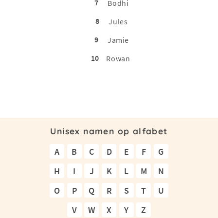
7
Bodhi
8
Jules
9
Jamie
10
Rowan
Unisex namen op alfabet
A
B
C
D
E
F
G
H
I
J
K
L
M
N
O
P
Q
R
S
T
U
V
W
X
Y
Z