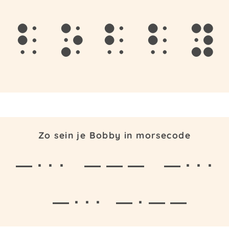
b
o
b
b
y
Zo sein je Bobby in morsecode
— · · ·
— — —
— · · ·
— · · ·
— · — —