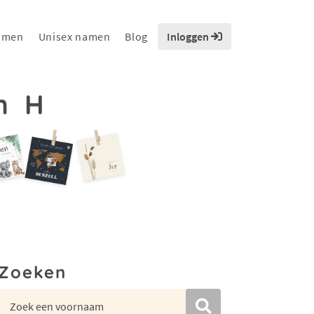
amen
Unisex namen
Blog
Inloggen
n H
Zoeken