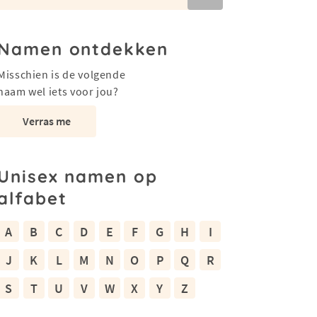
Namen ontdekken
Misschien is de volgende
naam wel iets voor jou?
Verras me
Unisex namen op
alfabet
A
B
C
D
E
F
G
H
I
J
K
L
M
N
O
P
Q
R
S
T
U
V
W
X
Y
Z