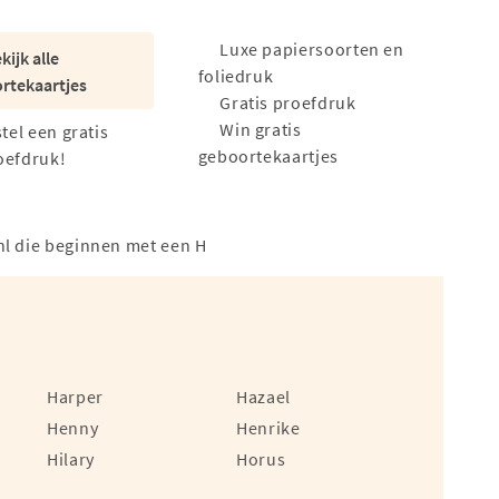
Luxe papiersoorten en
kijk alle
foliedruk
rtekaartjes
Gratis proefdruk
Win gratis
stel een gratis
geboortekaartjes
oefdruk!
nl die beginnen met een H
Harper
Hazael
Henny
Henrike
Hilary
Horus