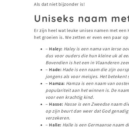
Als dat niet bijzonder is!
Uniseks naam me
Er zijn heel wat leuke unisex namen met een 
het groeien is. We zetten er even een paar op 
–
Haley:
Haley is een nama van Ierse o
dus voor ouders die hun kleine uk al ee
Bovendien is het een in Vlaanderen ze
–
Hade:
Hade is een naam die zijn oorsp
jongens als voor meisjes. Het betekent s
–
Hamza:
Hamza is een naam van oosters
populariteit aan het winnen is. De naa
voor een krachtig kind.
–
Hasse:
Hasse is een Zweedse naam die
op zijn beurt dan weer dat God genadig
verzekeren.
–
Halle:
Halle is een Germaanse naam di